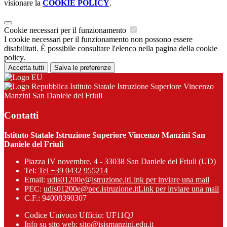
visionare la
COOKIE POLICY
.
Cookie necessari per il funzionamento
I cookie necessari per il funzionamento non possono essere
disabilitati. È possibile consultare l'elenco nella pagina della cookie
policy.
Accetta tutti
Salva le preferenze
Istituto Statale Istruzione Superiore Vincenzo
Manzini San Daniele del Friuli
Contatti
Istituto Statale Istruzione Superiore Vincenzo Manzini San
Daniele del Friuli
Piazza IV novembre, 4 - 33038 San Daniele del Friuli (UD)
Tel:
Tel +39 0432 955214
Email:
udis01200e@istruzione.it
Link per inviare una mail
PEC:
udis01200e@pec.istruzione.it
Link per inviare una mail
C.F.: 94008390307
Codice Univoco Ufficio: UF11QJ
Info su sito web: sito@isismanzini.edu.it