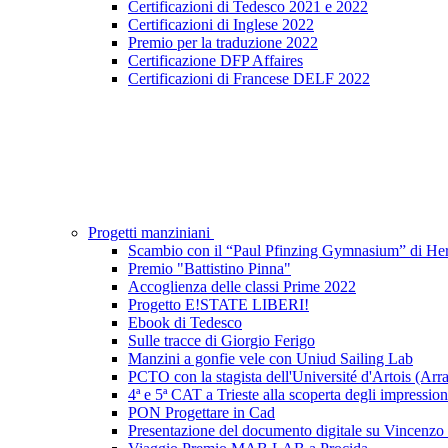
Certificazioni di Tedesco 2021 e 2022
Certificazioni di Inglese 2022
Premio per la traduzione 2022
Certificazione DFP Affaires
Certificazioni di Francese DELF 2022
Progetti manziniani
Scambio con il “Paul Pfinzing Gymnasium” di He
Premio "Battistino Pinna"
Accoglienza delle classi Prime 2022
Progetto E!STATE LIBERI!
Ebook di Tedesco
Sulle tracce di Giorgio Ferigo
Manzini a gonfie vele con Uniud Sailing Lab
PCTO con la stagista dell'Université d'Artois (Arra
4ª e 5ª CAT a Trieste alla scoperta degli impressioni
PON Progettare in Cad
Presentazione del documento digitale su Vincenzo