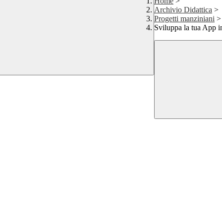
Home
>
Archivio Didattica
>
Progetti manziniani
>
Sviluppa la tua App 