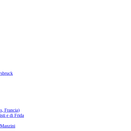
rsbruck
s, Francia)
sti e di Frida
 Manzini