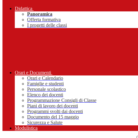
Didattica
Panoramica
Offerta formativa
I progetti delle classi
Orari e Documenti
Orari e Calendario
Famiglie e studenti
Personale scolastico
Elenco dei docenti
Programmazione Consigli di Classe
Piani di lavoro dei docenti
Programmi svolti dai docenti
Documento del 15 maggio
Sicurezza e Salute
Modulistica