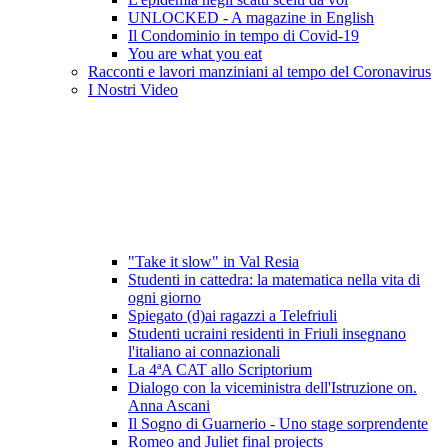
UNLOCKED - A magazine in English
Il Condominio in tempo di Covid-19
You are what you eat
Racconti e lavori manziniani al tempo del Coronavirus
I Nostri Video
"Take it slow" in Val Resia
Studenti in cattedra: la matematica nella vita di
ogni giorno
Spiegato (d)ai ragazzi a Telefriuli
Studenti ucraini residenti in Friuli insegnano
l'italiano ai connazionali
La 4ªA CAT allo Scriptorium
Dialogo con la viceministra dell'Istruzione on.
Anna Ascani
Il Sogno di Guarnerio - Uno stage sorprendente
Romeo and Juliet final projects