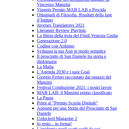
Vincenzo Manzini
Viaggio Premio MAB LAB a Procida
Olimpiadi di Filosofia. Risultati della fase
d’Istituto
Juvenes Translatores 2021
Literature Review Playlists
La filiera della trota del Friuli Venezia Giulia
Generazione 2.0
Coding con Arduino
Sviluppa la tua App in modo semplice
Il prosciutto di San Daniele tra storia e
diplomazia
La Mafia
L'Agenda 2030 e i suoi Goal
Giorgio Ferigo raccontato dai ragazzi del
Manzini
Festival Costituzione 2021: i nostri lavori
MAB LAB: il Manzini primo classificato
La Paura
Primi al "Premio Scuola Digitale"
Appunti per una Storia del Prosciutto di San
Daniele
Unlocked Magazine 2
Io resto... in forma!
L'epidemia negli scatti scelti da voi