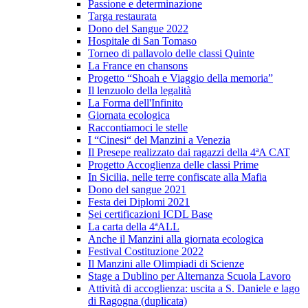
Passione e determinazione
Targa restaurata
Dono del Sangue 2022
Hospitale di San Tomaso
Torneo di pallavolo delle classi Quinte
La France en chansons
Progetto “Shoah e Viaggio della memoria”
Il lenzuolo della legalità
La Forma dell'Infinito
Giornata ecologica
Raccontiamoci le stelle
I “Cinesi“ del Manzini a Venezia
Il Presepe realizzato dai ragazzi della 4ªA CAT
Progetto Accoglienza delle classi Prime
In Sicilia, nelle terre confiscate alla Mafia
Dono del sangue 2021
Festa dei Diplomi 2021
Sei certificazioni ICDL Base
La carta della 4ªALL
Anche il Manzini alla giornata ecologica
Festival Costituzione 2022
Il Manzini alle Olimpiadi di Scienze
Stage a Dublino per Alternanza Scuola Lavoro
Attività di accoglienza: uscita a S. Daniele e lago
di Ragogna (duplicata)