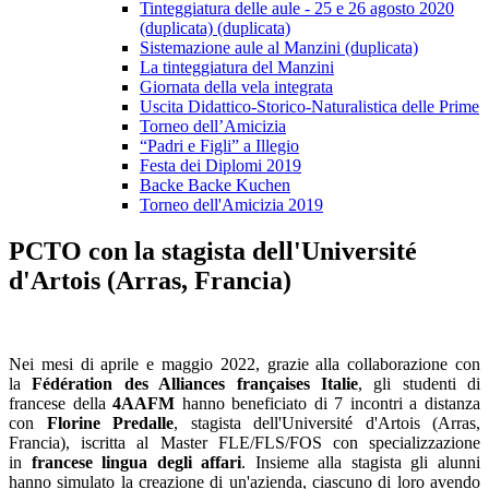
Tinteggiatura delle aule - 25 e 26 agosto 2020
(duplicata) (duplicata)
Sistemazione aule al Manzini (duplicata)
La tinteggiatura del Manzini
Giornata della vela integrata
Uscita Didattico-Storico-Naturalistica delle Prime
Torneo dell’Amicizia
“Padri e Figli” a Illegio
Festa dei Diplomi 2019
Backe Backe Kuchen
Torneo dell'Amicizia 2019
PCTO con la stagista dell'Université
d'Artois (Arras, Francia)
Nei mesi di aprile e maggio 2022, grazie alla collaborazione con
la
Fédération des Alliances françaises Italie
, gli studenti di
francese della
4AAFM
hanno beneficiato di 7 incontri a distanza
con
Florine Predalle
, stagista dell'Université d'Artois (Arras,
Francia), iscritta al Master FLE/FLS/FOS con specializzazione
in
francese lingua degli affari
. Insieme alla stagista gli alunni
hanno simulato la creazione di un'azienda, ciascuno di loro avendo