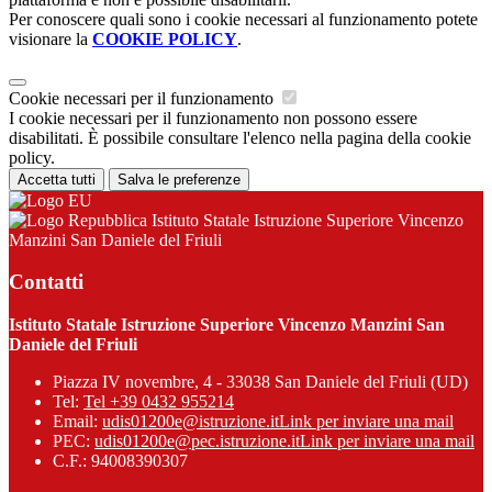
Per conoscere quali sono i cookie necessari al funzionamento potete
visionare la
COOKIE POLICY
.
Cookie necessari per il funzionamento
I cookie necessari per il funzionamento non possono essere
disabilitati. È possibile consultare l'elenco nella pagina della cookie
policy.
Accetta tutti
Salva le preferenze
Istituto Statale Istruzione Superiore Vincenzo
Manzini San Daniele del Friuli
Contatti
Istituto Statale Istruzione Superiore Vincenzo Manzini San
Daniele del Friuli
Piazza IV novembre, 4 - 33038 San Daniele del Friuli (UD)
Tel:
Tel +39 0432 955214
Email:
udis01200e@istruzione.it
Link per inviare una mail
PEC:
udis01200e@pec.istruzione.it
Link per inviare una mail
C.F.: 94008390307