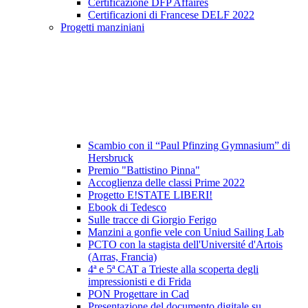
Certificazione DFP Affaires
Certificazioni di Francese DELF 2022
Progetti manziniani
Scambio con il “Paul Pfinzing Gymnasium” di
Hersbruck
Premio "Battistino Pinna"
Accoglienza delle classi Prime 2022
Progetto E!STATE LIBERI!
Ebook di Tedesco
Sulle tracce di Giorgio Ferigo
Manzini a gonfie vele con Uniud Sailing Lab
PCTO con la stagista dell'Université d'Artois
(Arras, Francia)
4ª e 5ª CAT a Trieste alla scoperta degli
impressionisti e di Frida
PON Progettare in Cad
Presentazione del documento digitale su