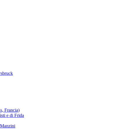
rsbruck
s, Francia)
sti e di Frida
 Manzini