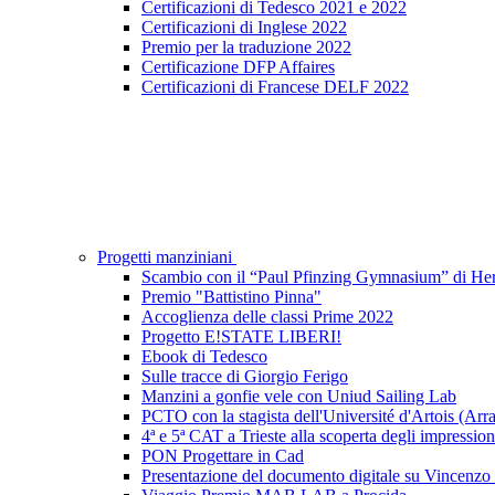
Certificazioni di Tedesco 2021 e 2022
Certificazioni di Inglese 2022
Premio per la traduzione 2022
Certificazione DFP Affaires
Certificazioni di Francese DELF 2022
Progetti manziniani
Scambio con il “Paul Pfinzing Gymnasium” di He
Premio "Battistino Pinna"
Accoglienza delle classi Prime 2022
Progetto E!STATE LIBERI!
Ebook di Tedesco
Sulle tracce di Giorgio Ferigo
Manzini a gonfie vele con Uniud Sailing Lab
PCTO con la stagista dell'Université d'Artois (Arra
4ª e 5ª CAT a Trieste alla scoperta degli impressioni
PON Progettare in Cad
Presentazione del documento digitale su Vincenzo