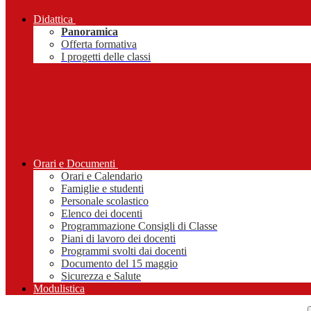
Didattica
Panoramica
Offerta formativa
I progetti delle classi
Orari e Documenti
Orari e Calendario
Famiglie e studenti
Personale scolastico
Elenco dei docenti
Programmazione Consigli di Classe
Piani di lavoro dei docenti
Programmi svolti dai docenti
Documento del 15 maggio
Sicurezza e Salute
Modulistica