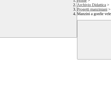
Home
>
Archivio Didattica
>
Progetti manziniani
>
Manzini a gonfie vel