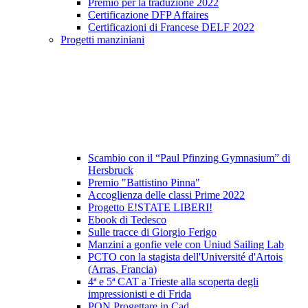
Premio per la traduzione 2022
Certificazione DFP Affaires
Certificazioni di Francese DELF 2022
Progetti manziniani
Scambio con il “Paul Pfinzing Gymnasium” di
Hersbruck
Premio "Battistino Pinna"
Accoglienza delle classi Prime 2022
Progetto E!STATE LIBERI!
Ebook di Tedesco
Sulle tracce di Giorgio Ferigo
Manzini a gonfie vele con Uniud Sailing Lab
PCTO con la stagista dell'Université d'Artois
(Arras, Francia)
4ª e 5ª CAT a Trieste alla scoperta degli
impressionisti e di Frida
PON Progettare in Cad