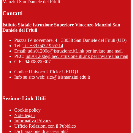
Manzini San Daniele del Friuli
Contatti
Istituto Statale Istruzione Superiore Vincenzo Manzini San
Daniele del Friuli
Piazza IV novembre, 4 - 33038 San Daniele del Friuli (UD)
Tel:
Tel +39 0432 955214
Email:
udis01200e@istruzione.it
Link per inviare una mail
PEC:
udis01200e@pec.istruzione.it
Link per inviare una mail
C.F.: 94008390307
Codice Univoco Ufficio: UF11QJ
Info su sito web: sito@isismanzini.edu.it
Sezione Link Utili
Cookie policy
Note legali
Informativa Privacy
Ufficio Relazioni con il Pubblico
Dichiarazione di accessibilità