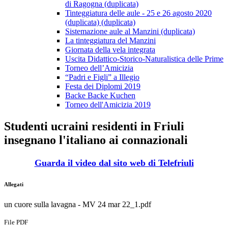
di Ragogna (duplicata)
Tinteggiatura delle aule - 25 e 26 agosto 2020
(duplicata) (duplicata)
Sistemazione aule al Manzini (duplicata)
La tinteggiatura del Manzini
Giornata della vela integrata
Uscita Didattico-Storico-Naturalistica delle Prime
Torneo dell’Amicizia
“Padri e Figli” a Illegio
Festa dei Diplomi 2019
Backe Backe Kuchen
Torneo dell'Amicizia 2019
Studenti ucraini residenti in Friuli
insegnano l'italiano ai connazionali
Guarda il video dal sito web di Telefriuli
Allegati
un cuore sulla lavagna - MV 24 mar 22_1.pdf
File PDF