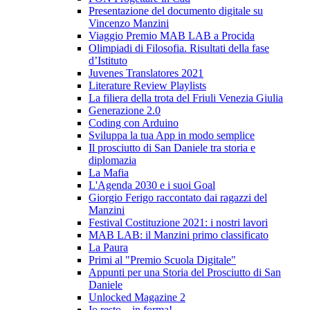
Presentazione del documento digitale su
Vincenzo Manzini
Viaggio Premio MAB LAB a Procida
Olimpiadi di Filosofia. Risultati della fase
d’Istituto
Juvenes Translatores 2021
Literature Review Playlists
La filiera della trota del Friuli Venezia Giulia
Generazione 2.0
Coding con Arduino
Sviluppa la tua App in modo semplice
Il prosciutto di San Daniele tra storia e
diplomazia
La Mafia
L'Agenda 2030 e i suoi Goal
Giorgio Ferigo raccontato dai ragazzi del
Manzini
Festival Costituzione 2021: i nostri lavori
MAB LAB: il Manzini primo classificato
La Paura
Primi al "Premio Scuola Digitale"
Appunti per una Storia del Prosciutto di San
Daniele
Unlocked Magazine 2
Io resto... in forma!