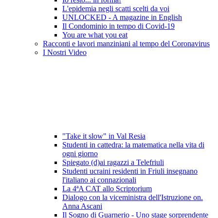
L'epidemia negli scatti scelti da voi
UNLOCKED - A magazine in English
Il Condominio in tempo di Covid-19
You are what you eat
Racconti e lavori manziniani al tempo del Coronavirus
I Nostri Video
"Take it slow" in Val Resia
Studenti in cattedra: la matematica nella vita di
ogni giorno
Spiegato (d)ai ragazzi a Telefriuli
Studenti ucraini residenti in Friuli insegnano
l'italiano ai connazionali
La 4ªA CAT allo Scriptorium
Dialogo con la viceministra dell'Istruzione on.
Anna Ascani
Il Sogno di Guarnerio - Uno stage sorprendente