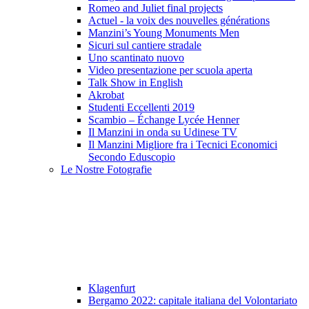
Romeo and Juliet final projects
Actuel - la voix des nouvelles générations
Manzini’s Young Monuments Men
Sicuri sul cantiere stradale
Uno scantinato nuovo
Video presentazione per scuola aperta
Talk Show in English
Akrobat
Studenti Eccellenti 2019
Scambio – Échange Lycée Henner
Il Manzini in onda su Udinese TV
Il Manzini Migliore fra i Tecnici Economici
Secondo Eduscopio
Le Nostre Fotografie
Klagenfurt
Bergamo 2022: capitale italiana del Volontariato