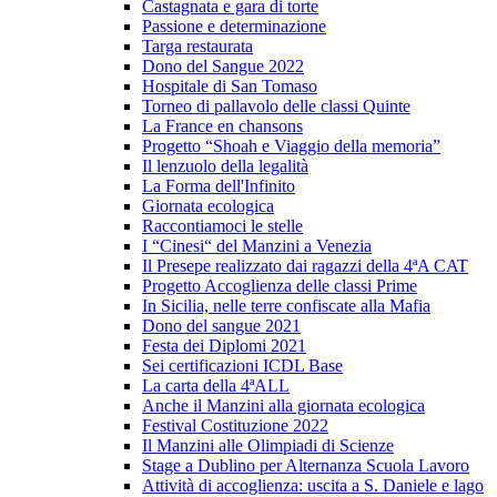
Castagnata e gara di torte
Passione e determinazione
Targa restaurata
Dono del Sangue 2022
Hospitale di San Tomaso
Torneo di pallavolo delle classi Quinte
La France en chansons
Progetto “Shoah e Viaggio della memoria”
Il lenzuolo della legalità
La Forma dell'Infinito
Giornata ecologica
Raccontiamoci le stelle
I “Cinesi“ del Manzini a Venezia
Il Presepe realizzato dai ragazzi della 4ªA CAT
Progetto Accoglienza delle classi Prime
In Sicilia, nelle terre confiscate alla Mafia
Dono del sangue 2021
Festa dei Diplomi 2021
Sei certificazioni ICDL Base
La carta della 4ªALL
Anche il Manzini alla giornata ecologica
Festival Costituzione 2022
Il Manzini alle Olimpiadi di Scienze
Stage a Dublino per Alternanza Scuola Lavoro
Attività di accoglienza: uscita a S. Daniele e lago