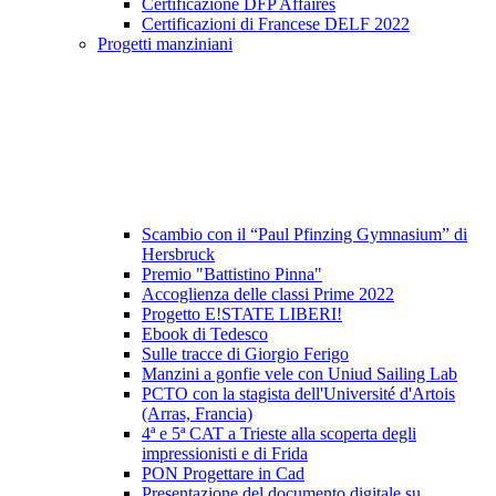
Certificazione DFP Affaires
Certificazioni di Francese DELF 2022
Progetti manziniani
Scambio con il “Paul Pfinzing Gymnasium” di
Hersbruck
Premio "Battistino Pinna"
Accoglienza delle classi Prime 2022
Progetto E!STATE LIBERI!
Ebook di Tedesco
Sulle tracce di Giorgio Ferigo
Manzini a gonfie vele con Uniud Sailing Lab
PCTO con la stagista dell'Université d'Artois
(Arras, Francia)
4ª e 5ª CAT a Trieste alla scoperta degli
impressionisti e di Frida
PON Progettare in Cad
Presentazione del documento digitale su