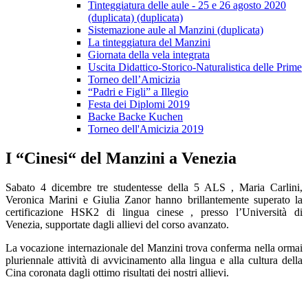
Tinteggiatura delle aule - 25 e 26 agosto 2020
(duplicata) (duplicata)
Sistemazione aule al Manzini (duplicata)
La tinteggiatura del Manzini
Giornata della vela integrata
Uscita Didattico-Storico-Naturalistica delle Prime
Torneo dell’Amicizia
“Padri e Figli” a Illegio
Festa dei Diplomi 2019
Backe Backe Kuchen
Torneo dell'Amicizia 2019
I “Cinesi“ del Manzini a Venezia
Sabato 4 dicembre tre studentesse della 5 ALS
, Maria Carlini,
Veronica Marini e Giulia Zanor hanno brillantemente superato la
certificazione HSK2 di lingua cinese , presso l’Università di
Venezia, supportate dagli allievi del corso avanzato.
La vocazione internazionale del Manzini trova conferma nella ormai
pluriennale attività di avvicinamento alla lingua e alla cultura della
Cina coronata dagli ottimo risultati dei nostri allievi.