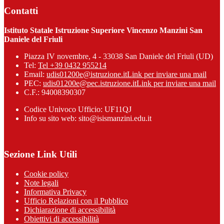
Contatti
Istituto Statale Istruzione Superiore Vincenzo Manzini San
Daniele del Friuli
Piazza IV novembre, 4 - 33038 San Daniele del Friuli (UD)
Tel:
Tel +39 0432 955214
Email:
udis01200e@istruzione.it
Link per inviare una mail
PEC:
udis01200e@pec.istruzione.it
Link per inviare una mail
C.F.: 94008390307
Codice Univoco Ufficio: UF11QJ
Info su sito web: sito@isismanzini.edu.it
Sezione Link Utili
Cookie policy
Note legali
Informativa Privacy
Ufficio Relazioni con il Pubblico
Dichiarazione di accessibilità
Obiettivi di accessibilità