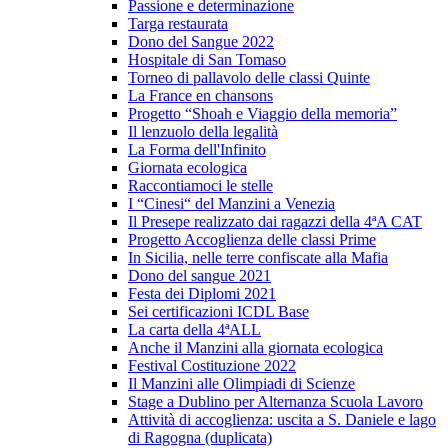
Passione e determinazione
Targa restaurata
Dono del Sangue 2022
Hospitale di San Tomaso
Torneo di pallavolo delle classi Quinte
La France en chansons
Progetto “Shoah e Viaggio della memoria”
Il lenzuolo della legalità
La Forma dell'Infinito
Giornata ecologica
Raccontiamoci le stelle
I “Cinesi“ del Manzini a Venezia
Il Presepe realizzato dai ragazzi della 4ªA CAT
Progetto Accoglienza delle classi Prime
In Sicilia, nelle terre confiscate alla Mafia
Dono del sangue 2021
Festa dei Diplomi 2021
Sei certificazioni ICDL Base
La carta della 4ªALL
Anche il Manzini alla giornata ecologica
Festival Costituzione 2022
Il Manzini alle Olimpiadi di Scienze
Stage a Dublino per Alternanza Scuola Lavoro
Attività di accoglienza: uscita a S. Daniele e lago
di Ragogna (duplicata)