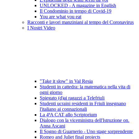
UNLOCKED - A magazine in English
Il Condominio in tempo di Covid-19
You are what you eat
Racconti e lavori manziniani al tempo del Coronavirus
I Nostri Video
"Take it slow" in Val Resia
Studenti in cattedra: la matematica nella vita di
ogni giorno
Spiegato (d)ai ragazzi a Telefriuli
Studenti ucraini residenti in Friuli insegnano
l'italiano ai connazionali
La 4ªA CAT allo Scriptorium
Dialogo con la viceministra dell'Istruzione on.
Anna Ascani
Il Sogno di Guarnerio - Uno stage sorprendente
Romeo and Juliet final projects