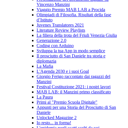
Vincenzo Manzini
Viaggio Premio MAB LAB a Procida
Olimpiadi di Filosofia. Risultati della fase
d’Istituto
Juvenes Translatores 2021
Literature Review Playlists
La filiera della trota del Friuli Venezia Giulia
Generazione 2.0
Coding con Arduino
Sviluppa la tua App in modo semplice
Il prosciutto di San Daniele tra storia e
diplomazia
La Mafia
L'Agenda 2030 e i suoi Goal
Giorgio Ferigo raccontato dai ragazzi del
Manzini
Festival Costituzione 2021: i nostri lavori
MAB LAB: il Manzini primo classificato
La Paura
Primi al "Premio Scuola Digitale"
Appunti per una Storia del Prosciutto di San
Daniele
Unlocked Magazine 2
Io resto... in forma!
L'epidemia negli scatti scelti da voi