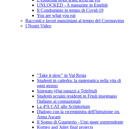
UNLOCKED - A magazine in English
Il Condominio in tempo di Covid-19
You are what you eat
Racconti e lavori manziniani al tempo del Coronavirus
I Nostri Video
"Take it slow" in Val Resia
Studenti in cattedra: la matematica nella vita di
ogni giorno
Spiegato (d)ai ragazzi a Telefriuli
Studenti ucraini residenti in Friuli insegnano
l'italiano ai connazionali
La 4ªA CAT allo Scriptorium
Dialogo con la viceministra dell'Istruzione on.
Anna Ascani
Il Sogno di Guarnerio - Uno stage sorprendente
Romeo and Juliet final projects