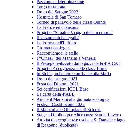
Passione e determinazione
Targa restaurata
Dono del Sangue 2022
Hospitale di San Tomaso
Torneo di pallavolo delle classi Quinte
La France en chansons
Progetto “Shoah e Viaggio della memoria”
Il lenzuolo della legalità
La Forma dell'Infinito
Giornata ecologica
Raccontiamoci le stelle
I “Cinesi“ del Manzini a Venezia
Il Presepe realizzato dai ragazzi della 4ªA CAT
Progetto Accoglienza delle classi Prime
In Sicilia, nelle terre confiscate alla Mafia
Dono del sangue 2021
Festa dei Diplomi 2021
Sei certificazioni ICDL Base
La carta della 4ªALL
Anche il Manzini alla giornata ecologica
Festival Costituzione 2022
Il Manzini alle Olimpiadi di Scienze
Stage a Dublino per Alternanza Scuola Lavoro
Attività di accoglienza: uscita a S. Daniele e lago
di Ragogna (duplicata)