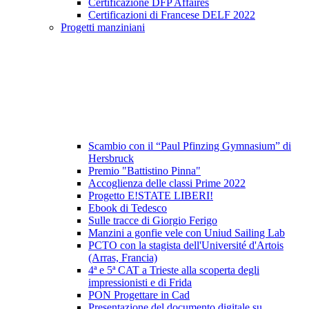
Certificazione DFP Affaires
Certificazioni di Francese DELF 2022
Progetti manziniani
Scambio con il “Paul Pfinzing Gymnasium” di
Hersbruck
Premio "Battistino Pinna"
Accoglienza delle classi Prime 2022
Progetto E!STATE LIBERI!
Ebook di Tedesco
Sulle tracce di Giorgio Ferigo
Manzini a gonfie vele con Uniud Sailing Lab
PCTO con la stagista dell'Université d'Artois
(Arras, Francia)
4ª e 5ª CAT a Trieste alla scoperta degli
impressionisti e di Frida
PON Progettare in Cad
Presentazione del documento digitale su