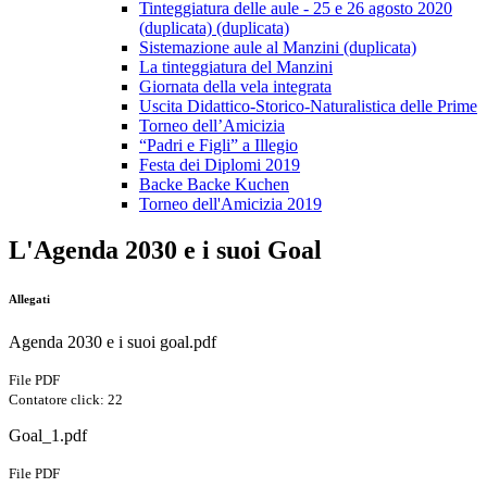
Tinteggiatura delle aule - 25 e 26 agosto 2020
(duplicata) (duplicata)
Sistemazione aule al Manzini (duplicata)
La tinteggiatura del Manzini
Giornata della vela integrata
Uscita Didattico-Storico-Naturalistica delle Prime
Torneo dell’Amicizia
“Padri e Figli” a Illegio
Festa dei Diplomi 2019
Backe Backe Kuchen
Torneo dell'Amicizia 2019
L'Agenda 2030 e i suoi Goal
Allegati
Agenda 2030 e i suoi goal.pdf
File PDF
Contatore click: 22
Goal_1.pdf
File PDF