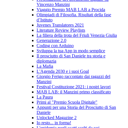
Vincenzo Manzini
Viaggio Premio MAB LAB a Procida
Olimpiadi di Filosofia. Risultati della fase
d’Istituto
Juvenes Translatores 2021
Literature Review Playlists
La filiera della trota del Friuli Venezia Giulia
Generazione 2.0
Coding con Arduino
Sviluppa la tua App in modo semplice
Il prosciutto di San Daniele tra storia e
diplomazia
La Mafia
L'Agenda 2030 e i suoi Goal
Giorgio Ferigo raccontato dai ragazzi del
Manzini
Festival Costituzione 2021: i nostri lavori
MAB LAB: il Manzini primo classificato
La Paura
Primi al "Premio Scuola Digitale"
Appunti per una Storia del Prosciutto di San
Daniele
Unlocked Magazine 2
Io resto... in forma!
L'epidemia negli scatti scelti da voi