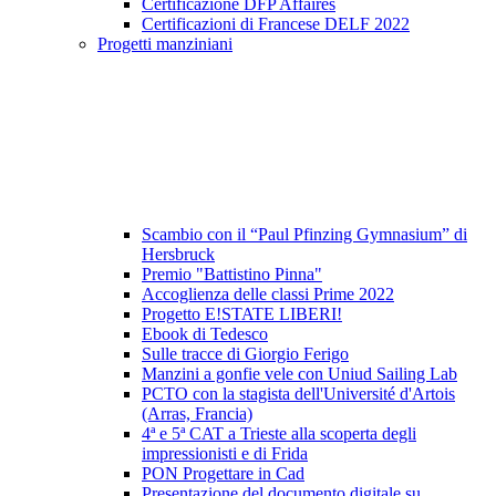
Certificazione DFP Affaires
Certificazioni di Francese DELF 2022
Progetti manziniani
Scambio con il “Paul Pfinzing Gymnasium” di
Hersbruck
Premio "Battistino Pinna"
Accoglienza delle classi Prime 2022
Progetto E!STATE LIBERI!
Ebook di Tedesco
Sulle tracce di Giorgio Ferigo
Manzini a gonfie vele con Uniud Sailing Lab
PCTO con la stagista dell'Université d'Artois
(Arras, Francia)
4ª e 5ª CAT a Trieste alla scoperta degli
impressionisti e di Frida
PON Progettare in Cad
Presentazione del documento digitale su