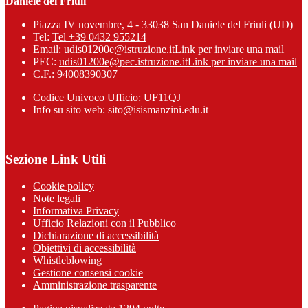
Daniele del Friuli
Piazza IV novembre, 4 - 33038 San Daniele del Friuli (UD)
Tel:
Tel +39 0432 955214
Email:
udis01200e@istruzione.it
Link per inviare una mail
PEC:
udis01200e@pec.istruzione.it
Link per inviare una mail
C.F.: 94008390307
Codice Univoco Ufficio: UF11QJ
Info su sito web: sito@isismanzini.edu.it
Sezione Link Utili
Cookie policy
Note legali
Informativa Privacy
Ufficio Relazioni con il Pubblico
Dichiarazione di accessibilità
Obiettivi di accessibilità
Whistleblowing
Gestione consensi cookie
Amministrazione trasparente