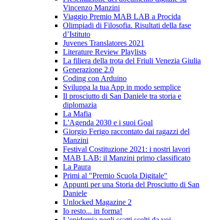
Vincenzo Manzini
Viaggio Premio MAB LAB a Procida
Olimpiadi di Filosofia. Risultati della fase
d’Istituto
Juvenes Translatores 2021
Literature Review Playlists
La filiera della trota del Friuli Venezia Giulia
Generazione 2.0
Coding con Arduino
Sviluppa la tua App in modo semplice
Il prosciutto di San Daniele tra storia e
diplomazia
La Mafia
L'Agenda 2030 e i suoi Goal
Giorgio Ferigo raccontato dai ragazzi del
Manzini
Festival Costituzione 2021: i nostri lavori
MAB LAB: il Manzini primo classificato
La Paura
Primi al "Premio Scuola Digitale"
Appunti per una Storia del Prosciutto di San
Daniele
Unlocked Magazine 2
Io resto... in forma!
L'epidemia negli scatti scelti da voi