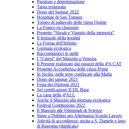
Passione e determinazione
Targa restaurata
Dono del Sangue 2022
Hospitale di San Tomaso
Torneo di pallavolo delle classi Quinte
La France en chansons
Progetto “Shoah e Viaggio della memoria”
Il lenzuolo della legalità
La Forma dell'Infinito
Giornata ecologica
Raccontiamoci le stelle
I “Cinesi“ del Manzini a Venezia
Il Presepe realizzato dai ragazzi della 4ªA CAT
Progetto Accoglienza delle classi Prime
In Sicilia, nelle terre confiscate alla Mafia
Dono del sangue 2021
Festa dei Diplomi 2021
Sei certificazioni ICDL Base
La carta della 4ªALL
Anche il Manzini alla giornata ecologica
Festival Costituzione 2022
Il Manzini alle Olimpiadi di Scienze
Stage a Dublino per Alternanza Scuola Lavoro
Attività di accoglienza: uscita a S. Daniele e lago
di Ragogna (duplicata)