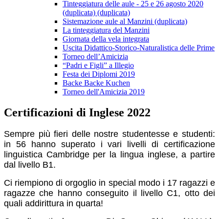
Tinteggiatura delle aule - 25 e 26 agosto 2020
(duplicata) (duplicata)
Sistemazione aule al Manzini (duplicata)
La tinteggiatura del Manzini
Giornata della vela integrata
Uscita Didattico-Storico-Naturalistica delle Prime
Torneo dell’Amicizia
“Padri e Figli” a Illegio
Festa dei Diplomi 2019
Backe Backe Kuchen
Torneo dell'Amicizia 2019
Certificazioni di Inglese 2022
Sempre più fieri delle nostre studentesse e studenti:
in 56 hanno superato i vari livelli di certificazione
linguistica Cambridge per la lingua inglese, a partire
dal livello B1.
Ci riempiono di orgoglio in special modo i 17 ragazzi e
ragazze che hanno conseguito il livello C1, otto dei
quali addirittura in quarta!