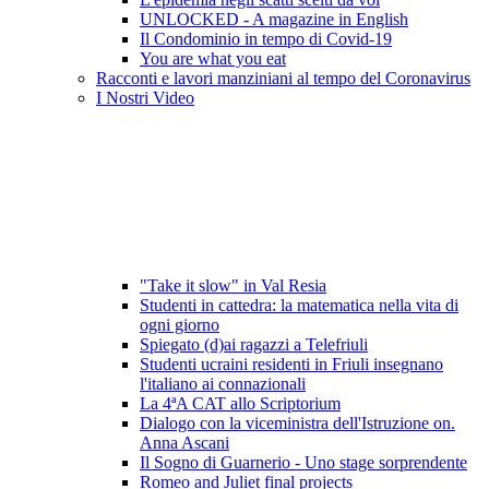
UNLOCKED - A magazine in English
Il Condominio in tempo di Covid-19
You are what you eat
Racconti e lavori manziniani al tempo del Coronavirus
I Nostri Video
"Take it slow" in Val Resia
Studenti in cattedra: la matematica nella vita di
ogni giorno
Spiegato (d)ai ragazzi a Telefriuli
Studenti ucraini residenti in Friuli insegnano
l'italiano ai connazionali
La 4ªA CAT allo Scriptorium
Dialogo con la viceministra dell'Istruzione on.
Anna Ascani
Il Sogno di Guarnerio - Uno stage sorprendente
Romeo and Juliet final projects