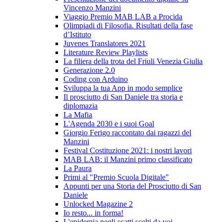
Vincenzo Manzini
Viaggio Premio MAB LAB a Procida
Olimpiadi di Filosofia. Risultati della fase
d’Istituto
Juvenes Translatores 2021
Literature Review Playlists
La filiera della trota del Friuli Venezia Giulia
Generazione 2.0
Coding con Arduino
Sviluppa la tua App in modo semplice
Il prosciutto di San Daniele tra storia e
diplomazia
La Mafia
L'Agenda 2030 e i suoi Goal
Giorgio Ferigo raccontato dai ragazzi del
Manzini
Festival Costituzione 2021: i nostri lavori
MAB LAB: il Manzini primo classificato
La Paura
Primi al "Premio Scuola Digitale"
Appunti per una Storia del Prosciutto di San
Daniele
Unlocked Magazine 2
Io resto... in forma!
L'epidemia negli scatti scelti da voi