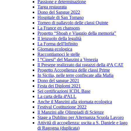
Passione e determinazione
Targa restaurata
Dono del Sangue 2022
Hospitale di San Tomaso
Torneo di pallavolo delle classi Quinte
La France en chansons
Progetto “Shoah e Viaggio della memoria”
Il lenzuolo della legalità
La Forma dell'Infinito
Giornata ecologica
Raccontiamoci le stelle
I “Cinesi“ del Manzini a Venezia
Il Presepe realizzato dai ragazzi della 4ªA CAT
Progetto Accoglienza delle classi Prime
In Sicilia, nelle terre confiscate alla Mafia
Dono del sangue 2021
Festa dei Diplomi 2021
Sei certificazioni ICDL Base
La carta della 4ªALL
Anche il Manzini alla giornata ecologica
Festival Costituzione 2022
Il Manzini alle Olimpiadi di Scienze
Stage a Dublino per Alternanza Scuola Lavoro
Attività di accoglienza: uscita a S. Daniele e lago
di Ragogna (duplicata)