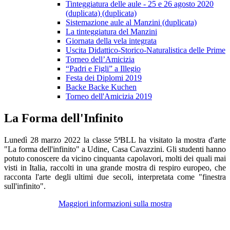
Tinteggiatura delle aule - 25 e 26 agosto 2020
(duplicata) (duplicata)
Sistemazione aule al Manzini (duplicata)
La tinteggiatura del Manzini
Giornata della vela integrata
Uscita Didattico-Storico-Naturalistica delle Prime
Torneo dell’Amicizia
“Padri e Figli” a Illegio
Festa dei Diplomi 2019
Backe Backe Kuchen
Torneo dell'Amicizia 2019
La Forma dell'Infinito
Lunedì 28 marzo 2022 la classe 5ªBLL ha visitato la mostra d'arte
"La forma dell'infinito" a Udine, Casa Cavazzini. Gli studenti hanno
potuto conoscere da vicino cinquanta capolavori, molti dei quali mai
visti in Italia, raccolti in una grande mostra di respiro europeo, che
racconta l'arte degli ultimi due secoli, interpretata come "finestra
sull'infinito".
Maggiori informazioni sulla mostra