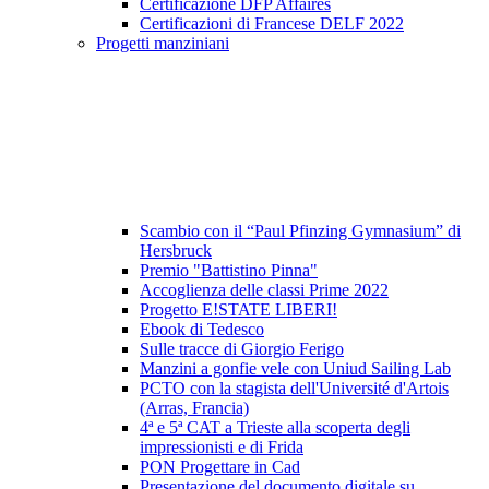
Certificazione DFP Affaires
Certificazioni di Francese DELF 2022
Progetti manziniani
Scambio con il “Paul Pfinzing Gymnasium” di
Hersbruck
Premio "Battistino Pinna"
Accoglienza delle classi Prime 2022
Progetto E!STATE LIBERI!
Ebook di Tedesco
Sulle tracce di Giorgio Ferigo
Manzini a gonfie vele con Uniud Sailing Lab
PCTO con la stagista dell'Université d'Artois
(Arras, Francia)
4ª e 5ª CAT a Trieste alla scoperta degli
impressionisti e di Frida
PON Progettare in Cad
Presentazione del documento digitale su