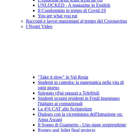
UNLOCKED - A magazine in English
Il Condominio in tempo di Covid-19
You are what you eat
Racconti e lavori manziniani al tempo del Coronavirus
I Nostri Video
"Take it slow" in Val Resia
Studenti in cattedra: la matematica nella vita di
ogni giorno
Spiegato (d)ai ragazzi a Telefriuli
Studenti ucraini residenti in Friuli insegnano
l'italiano ai connazionali
La 4ªA CAT allo Scriptorium
Dialogo con la viceministra dell'Istruzione on.
Anna Ascani
Il Sogno di Guarnerio - Uno stage sorprendente
Romeo and Juliet final projects