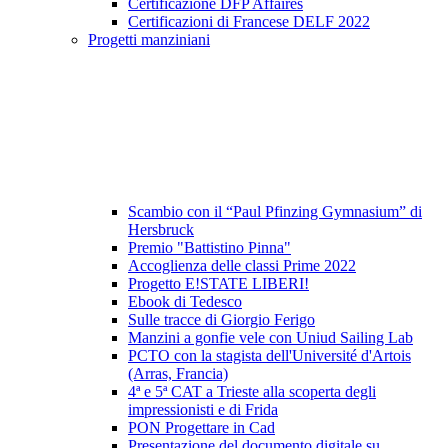
Certificazione DFP Affaires
Certificazioni di Francese DELF 2022
Progetti manziniani
Scambio con il “Paul Pfinzing Gymnasium” di
Hersbruck
Premio "Battistino Pinna"
Accoglienza delle classi Prime 2022
Progetto E!STATE LIBERI!
Ebook di Tedesco
Sulle tracce di Giorgio Ferigo
Manzini a gonfie vele con Uniud Sailing Lab
PCTO con la stagista dell'Université d'Artois
(Arras, Francia)
4ª e 5ª CAT a Trieste alla scoperta degli
impressionisti e di Frida
PON Progettare in Cad
Presentazione del documento digitale su