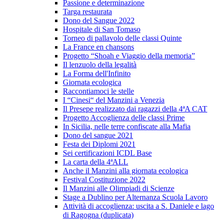
Passione e determinazione
Targa restaurata
Dono del Sangue 2022
Hospitale di San Tomaso
Torneo di pallavolo delle classi Quinte
La France en chansons
Progetto “Shoah e Viaggio della memoria”
Il lenzuolo della legalità
La Forma dell'Infinito
Giornata ecologica
Raccontiamoci le stelle
I “Cinesi“ del Manzini a Venezia
Il Presepe realizzato dai ragazzi della 4ªA CAT
Progetto Accoglienza delle classi Prime
In Sicilia, nelle terre confiscate alla Mafia
Dono del sangue 2021
Festa dei Diplomi 2021
Sei certificazioni ICDL Base
La carta della 4ªALL
Anche il Manzini alla giornata ecologica
Festival Costituzione 2022
Il Manzini alle Olimpiadi di Scienze
Stage a Dublino per Alternanza Scuola Lavoro
Attività di accoglienza: uscita a S. Daniele e lago
di Ragogna (duplicata)