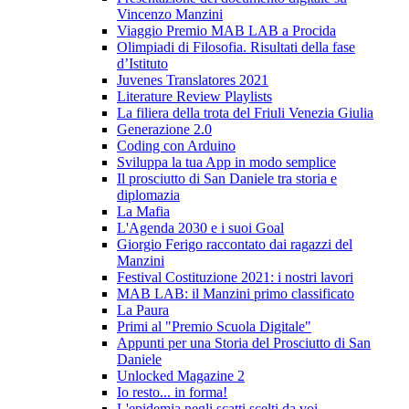
Vincenzo Manzini
Viaggio Premio MAB LAB a Procida
Olimpiadi di Filosofia. Risultati della fase
d’Istituto
Juvenes Translatores 2021
Literature Review Playlists
La filiera della trota del Friuli Venezia Giulia
Generazione 2.0
Coding con Arduino
Sviluppa la tua App in modo semplice
Il prosciutto di San Daniele tra storia e
diplomazia
La Mafia
L'Agenda 2030 e i suoi Goal
Giorgio Ferigo raccontato dai ragazzi del
Manzini
Festival Costituzione 2021: i nostri lavori
MAB LAB: il Manzini primo classificato
La Paura
Primi al "Premio Scuola Digitale"
Appunti per una Storia del Prosciutto di San
Daniele
Unlocked Magazine 2
Io resto... in forma!
L'epidemia negli scatti scelti da voi