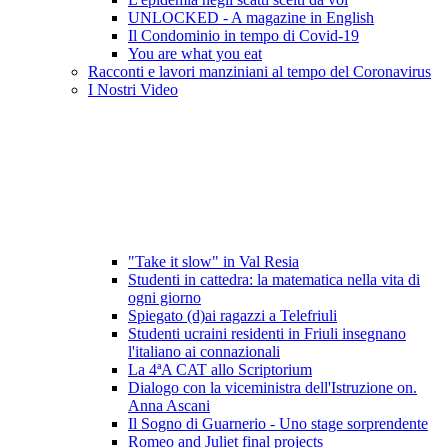
UNLOCKED - A magazine in English
Il Condominio in tempo di Covid-19
You are what you eat
Racconti e lavori manziniani al tempo del Coronavirus
I Nostri Video
"Take it slow" in Val Resia
Studenti in cattedra: la matematica nella vita di
ogni giorno
Spiegato (d)ai ragazzi a Telefriuli
Studenti ucraini residenti in Friuli insegnano
l'italiano ai connazionali
La 4ªA CAT allo Scriptorium
Dialogo con la viceministra dell'Istruzione on.
Anna Ascani
Il Sogno di Guarnerio - Uno stage sorprendente
Romeo and Juliet final projects