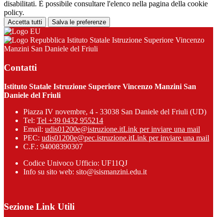
disabilitati. È possibile consultare l'elenco nella pagina della cookie
policy.
Accetta tutti
Salva le preferenze
Istituto Statale Istruzione Superiore Vincenzo
Manzini San Daniele del Friuli
Contatti
Istituto Statale Istruzione Superiore Vincenzo Manzini San
Daniele del Friuli
Piazza IV novembre, 4 - 33038 San Daniele del Friuli (UD)
Tel:
Tel +39 0432 955214
Email:
udis01200e@istruzione.it
Link per inviare una mail
PEC:
udis01200e@pec.istruzione.it
Link per inviare una mail
C.F.: 94008390307
Codice Univoco Ufficio: UF11QJ
Info su sito web: sito@isismanzini.edu.it
Sezione Link Utili