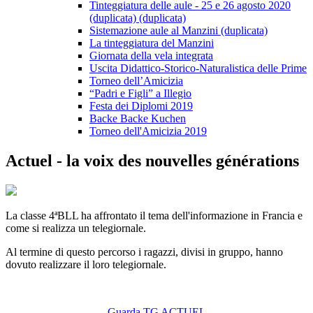
Tinteggiatura delle aule - 25 e 26 agosto 2020
(duplicata) (duplicata)
Sistemazione aule al Manzini (duplicata)
La tinteggiatura del Manzini
Giornata della vela integrata
Uscita Didattico-Storico-Naturalistica delle Prime
Torneo dell’Amicizia
“Padri e Figli” a Illegio
Festa dei Diplomi 2019
Backe Backe Kuchen
Torneo dell'Amicizia 2019
Actuel - la voix des nouvelles générations
La classe 4ªBLL ha affrontato il tema dell'informazione in Francia e
come si realizza un telegiornale.
Al termine di questo percorso i ragazzi, divisi in gruppo, hanno
dovuto realizzare il loro telegiornale.
Guarda TG ACTUEL