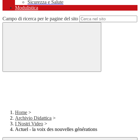
Sicurezza e Salute
Modulistica
Campo di ricerca per le pagine del sito
Home
>
Archivio Didattica
>
I Nostri Video
>
Actuel - la voix des nouvelles générations