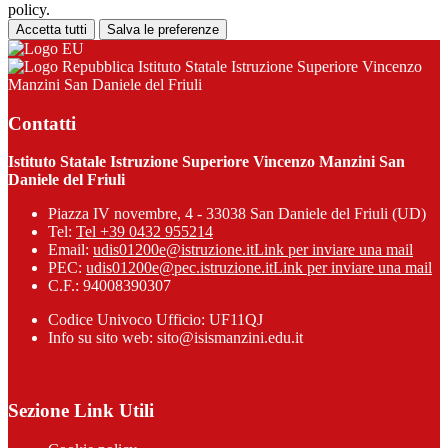
policy.
Accetta tutti
Salva le preferenze
Istituto Statale Istruzione Superiore Vincenzo
Manzini San Daniele del Friuli
Contatti
Istituto Statale Istruzione Superiore Vincenzo Manzini San
Daniele del Friuli
Piazza IV novembre, 4 - 33038 San Daniele del Friuli (UD)
Tel:
Tel +39 0432 955214
Email:
udis01200e@istruzione.it
Link per inviare una mail
PEC:
udis01200e@pec.istruzione.it
Link per inviare una mail
C.F.: 94008390307
Codice Univoco Ufficio: UF11QJ
Info su sito web: sito@isismanzini.edu.it
Sezione Link Utili