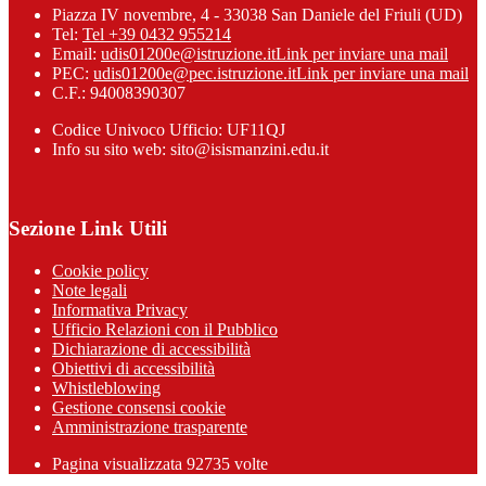
Piazza IV novembre, 4 - 33038 San Daniele del Friuli (UD)
Tel:
Tel +39 0432 955214
Email:
udis01200e@istruzione.it
Link per inviare una mail
PEC:
udis01200e@pec.istruzione.it
Link per inviare una mail
C.F.: 94008390307
Codice Univoco Ufficio: UF11QJ
Info su sito web: sito@isismanzini.edu.it
Sezione Link Utili
Cookie policy
Note legali
Informativa Privacy
Ufficio Relazioni con il Pubblico
Dichiarazione di accessibilità
Obiettivi di accessibilità
Whistleblowing
Gestione consensi cookie
Amministrazione trasparente
Pagina visualizzata
92735
volte