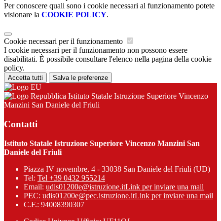
Per conoscere quali sono i cookie necessari al funzionamento potete
visionare la
COOKIE POLICY
.
Cookie necessari per il funzionamento
I cookie necessari per il funzionamento non possono essere
disabilitati. È possibile consultare l'elenco nella pagina della cookie
policy.
Accetta tutti
Salva le preferenze
Istituto Statale Istruzione Superiore Vincenzo
Manzini San Daniele del Friuli
Contatti
Istituto Statale Istruzione Superiore Vincenzo Manzini San
Daniele del Friuli
Piazza IV novembre, 4 - 33038 San Daniele del Friuli (UD)
Tel:
Tel +39 0432 955214
Email:
udis01200e@istruzione.it
Link per inviare una mail
PEC:
udis01200e@pec.istruzione.it
Link per inviare una mail
C.F.: 94008390307