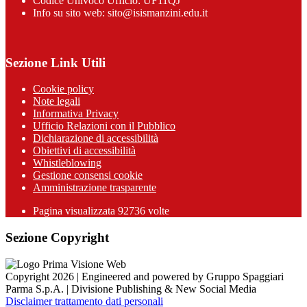
Codice Univoco Ufficio: UF11QJ
Info su sito web: sito@isismanzini.edu.it
Sezione Link Utili
Cookie policy
Note legali
Informativa Privacy
Ufficio Relazioni con il Pubblico
Dichiarazione di accessibilità
Obiettivi di accessibilità
Whistleblowing
Gestione consensi cookie
Amministrazione trasparente
Pagina visualizzata
92736
volte
Sezione Copyright
Copyright 2026 | Engineered and powered by Gruppo Spaggiari
Parma S.p.A. | Divisione Publishing & New Social Media
Disclaimer trattamento dati personali