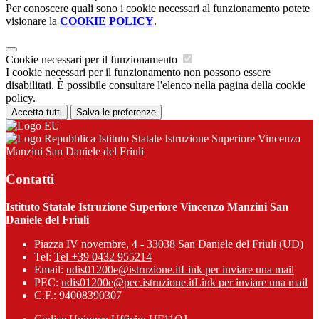
Per conoscere quali sono i cookie necessari al funzionamento potete
visionare la
COOKIE POLICY
.
Cookie necessari per il funzionamento
I cookie necessari per il funzionamento non possono essere
disabilitati. È possibile consultare l'elenco nella pagina della cookie
policy.
Accetta tutti
Salva le preferenze
Istituto Statale Istruzione Superiore Vincenzo
Manzini San Daniele del Friuli
Contatti
Istituto Statale Istruzione Superiore Vincenzo Manzini San
Daniele del Friuli
Piazza IV novembre, 4 - 33038 San Daniele del Friuli (UD)
Tel:
Tel +39 0432 955214
Email:
udis01200e@istruzione.it
Link per inviare una mail
PEC:
udis01200e@pec.istruzione.it
Link per inviare una mail
C.F.: 94008390307