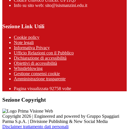
Codice Univoco Ufficio: UF11QJ
Info su sito web: sito@isismanzini.edu.it
Sezione Link Utili
Cookie policy
Note legali
Informativa Privacy
Ufficio Relazioni con il Pubblico
Dichiarazione di accessibilità
Obiettivi di accessibilità
Whistleblowing
Gestione consensi cookie
Amministrazione trasparente
Pagina visualizzata
92758
volte
Sezione Copyright
Copyright 2026 | Engineered and powered by Gruppo Spaggiari
Parma S.p.A. | Divisione Publishing & New Social Media
Disclaimer trattamento dati personali