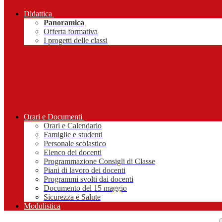
Didattica
Panoramica
Offerta formativa
I progetti delle classi
Orari e Documenti
Orari e Calendario
Famiglie e studenti
Personale scolastico
Elenco dei docenti
Programmazione Consigli di Classe
Piani di lavoro dei docenti
Programmi svolti dai docenti
Documento del 15 maggio
Sicurezza e Salute
Modulistica