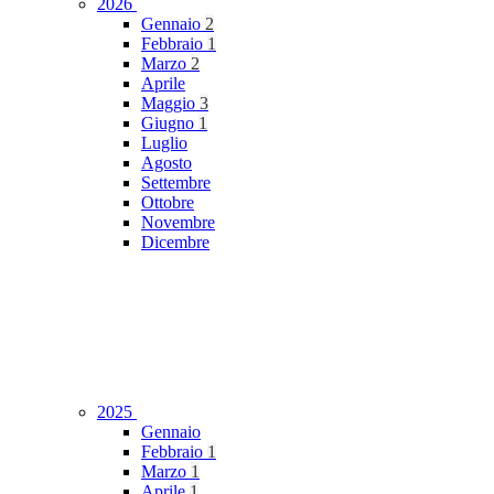
2026
Gennaio
2
Febbraio
1
Marzo
2
Aprile
Maggio
3
Giugno
1
Luglio
Agosto
Settembre
Ottobre
Novembre
Dicembre
2025
Gennaio
Febbraio
1
Marzo
1
Aprile
1