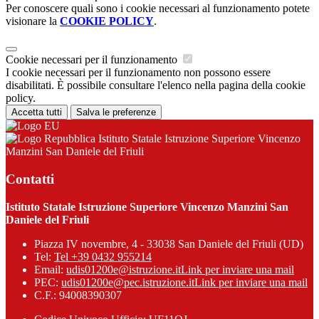
Per conoscere quali sono i cookie necessari al funzionamento potete
visionare la
COOKIE POLICY
.
Cookie necessari per il funzionamento
I cookie necessari per il funzionamento non possono essere
disabilitati. È possibile consultare l'elenco nella pagina della cookie
policy.
Accetta tutti
Salva le preferenze
Istituto Statale Istruzione Superiore Vincenzo
Manzini San Daniele del Friuli
Contatti
Istituto Statale Istruzione Superiore Vincenzo Manzini San
Daniele del Friuli
Piazza IV novembre, 4 - 33038 San Daniele del Friuli (UD)
Tel:
Tel +39 0432 955214
Email:
udis01200e@istruzione.it
Link per inviare una mail
PEC:
udis01200e@pec.istruzione.it
Link per inviare una mail
C.F.: 94008390307