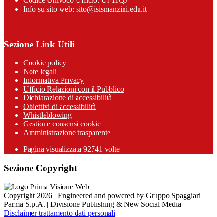
Codice Univoco Ufficio: UF11QJ
Info su sito web: sito@isismanzini.edu.it
Sezione Link Utili
Cookie policy
Note legali
Informativa Privacy
Ufficio Relazioni con il Pubblico
Dichiarazione di accessibilità
Obiettivi di accessibilità
Whistleblowing
Gestione consensi cookie
Amministrazione trasparente
Pagina visualizzata
92741
volte
Sezione Copyright
Copyright 2026 | Engineered and powered by Gruppo Spaggiari
Parma S.p.A. | Divisione Publishing & New Social Media
Disclaimer trattamento dati personali