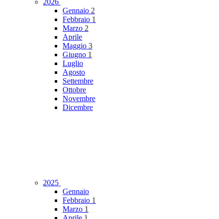
2026
Gennaio
2
Febbraio
1
Marzo
2
Aprile
Maggio
3
Giugno
1
Luglio
Agosto
Settembre
Ottobre
Novembre
Dicembre
2025
Gennaio
Febbraio
1
Marzo
1
Aprile
1