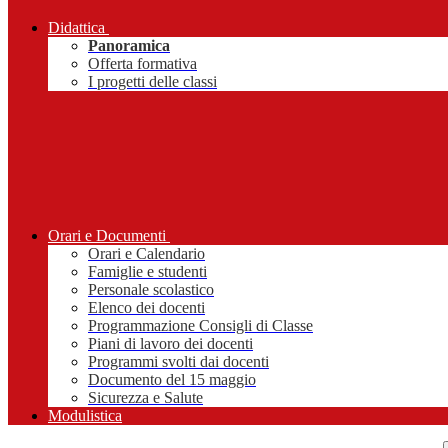
Didattica
Panoramica
Offerta formativa
I progetti delle classi
Orari e Documenti
Orari e Calendario
Famiglie e studenti
Personale scolastico
Elenco dei docenti
Programmazione Consigli di Classe
Piani di lavoro dei docenti
Programmi svolti dai docenti
Documento del 15 maggio
Sicurezza e Salute
Modulistica