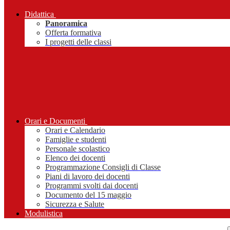
Didattica
Panoramica
Offerta formativa
I progetti delle classi
Orari e Documenti
Orari e Calendario
Famiglie e studenti
Personale scolastico
Elenco dei docenti
Programmazione Consigli di Classe
Piani di lavoro dei docenti
Programmi svolti dai docenti
Documento del 15 maggio
Sicurezza e Salute
Modulistica