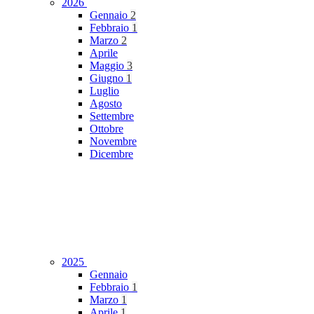
2026
Gennaio
2
Febbraio
1
Marzo
2
Aprile
Maggio
3
Giugno
1
Luglio
Agosto
Settembre
Ottobre
Novembre
Dicembre
2025
Gennaio
Febbraio
1
Marzo
1
Aprile
1