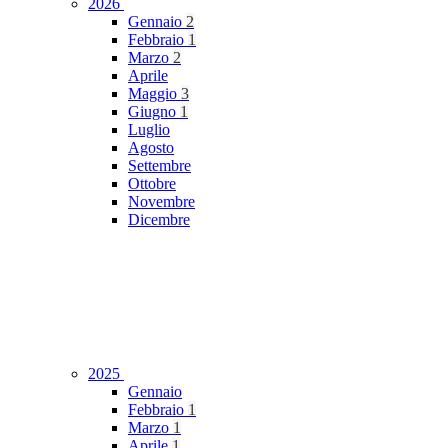
2026
Gennaio
2
Febbraio
1
Marzo
2
Aprile
Maggio
3
Giugno
1
Luglio
Agosto
Settembre
Ottobre
Novembre
Dicembre
2025
Gennaio
Febbraio
1
Marzo
1
Aprile
1