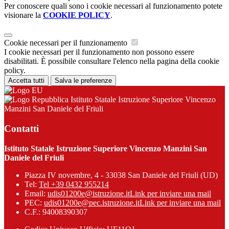
Per conoscere quali sono i cookie necessari al funzionamento potete
visionare la
COOKIE POLICY
.
Cookie necessari per il funzionamento
I cookie necessari per il funzionamento non possono essere
disabilitati. È possibile consultare l'elenco nella pagina della cookie
policy.
Accetta tutti
Salva le preferenze
Istituto Statale Istruzione Superiore Vincenzo
Manzini San Daniele del Friuli
Contatti
Istituto Statale Istruzione Superiore Vincenzo Manzini San
Daniele del Friuli
Piazza IV novembre, 4 - 33038 San Daniele del Friuli (UD)
Tel:
Tel +39 0432 955214
Email:
udis01200e@istruzione.it
Link per inviare una mail
PEC:
udis01200e@pec.istruzione.it
Link per inviare una mail
C.F.: 94008390307