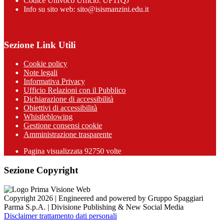
Codice Univoco Ufficio: UF11QJ
Info su sito web: sito@isismanzini.edu.it
Sezione Link Utili
Cookie policy
Note legali
Informativa Privacy
Ufficio Relazioni con il Pubblico
Dichiarazione di accessibilità
Obiettivi di accessibilità
Whistleblowing
Gestione consensi cookie
Amministrazione trasparente
Pagina visualizzata
92750
volte
Sezione Copyright
Copyright 2026 | Engineered and powered by Gruppo Spaggiari
Parma S.p.A. | Divisione Publishing & New Social Media
Disclaimer trattamento dati personali