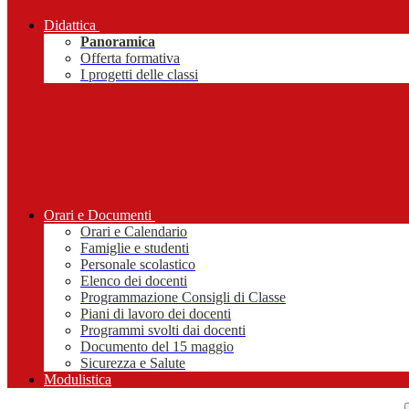
Didattica
Panoramica
Offerta formativa
I progetti delle classi
Orari e Documenti
Orari e Calendario
Famiglie e studenti
Personale scolastico
Elenco dei docenti
Programmazione Consigli di Classe
Piani di lavoro dei docenti
Programmi svolti dai docenti
Documento del 15 maggio
Sicurezza e Salute
Modulistica