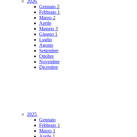
2026
Gennaio
2
Febbraio
1
Marzo
2
Aprile
Maggio
3
Giugno
1
Luglio
Agosto
Settembre
Ottobre
Novembre
Dicembre
2025
Gennaio
Febbraio
1
Marzo
1
Aprile
1