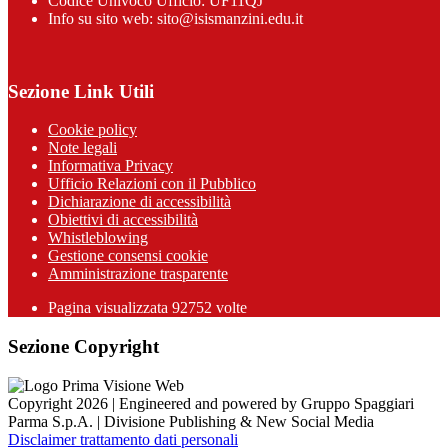
Codice Univoco Ufficio: UF11QJ
Info su sito web: sito@isismanzini.edu.it
Sezione Link Utili
Cookie policy
Note legali
Informativa Privacy
Ufficio Relazioni con il Pubblico
Dichiarazione di accessibilità
Obiettivi di accessibilità
Whistleblowing
Gestione consensi cookie
Amministrazione trasparente
Pagina visualizzata
92752
volte
Sezione Copyright
Copyright 2026 | Engineered and powered by Gruppo Spaggiari
Parma S.p.A. | Divisione Publishing & New Social Media
Disclaimer trattamento dati personali