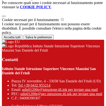
Per conoscere quali sono i cookie necessari al funzionamento potete
visionare la
COOKIE POLICY
.
Cookie necessari per il funzionamento
I cookie necessari per il funzionamento non possono essere
disabilitati. È possibile consultare l'elenco nella pagina della cookie
policy.
Accetta tutti
Salva le preferenze
Istituto Statale Istruzione Superiore Vincenzo
Manzini San Daniele del Friuli
Contatti
Istituto Statale Istruzione Superiore Vincenzo Manzini San
Daniele del Friuli
Piazza IV novembre, 4 - 33038 San Daniele del Friuli (UD)
Tel:
Tel +39 0432 955214
Email:
udis01200e@istruzione.it
Link per inviare una mail
PEC:
udis01200e@pec.istruzione.it
Link per inviare una mail
C.F.: 94008390307