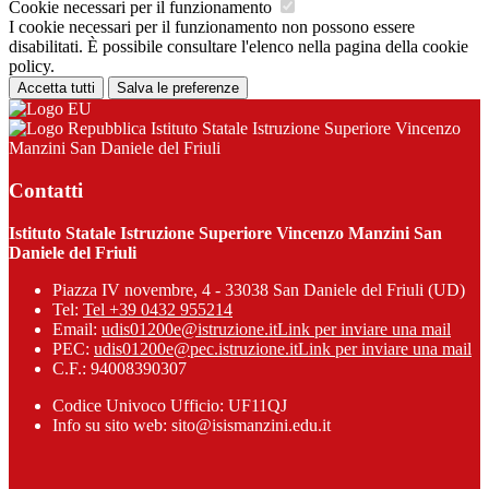
Cookie necessari per il funzionamento
I cookie necessari per il funzionamento non possono essere
disabilitati. È possibile consultare l'elenco nella pagina della cookie
policy.
Accetta tutti
Salva le preferenze
Istituto Statale Istruzione Superiore Vincenzo
Manzini San Daniele del Friuli
Contatti
Istituto Statale Istruzione Superiore Vincenzo Manzini San
Daniele del Friuli
Piazza IV novembre, 4 - 33038 San Daniele del Friuli (UD)
Tel:
Tel +39 0432 955214
Email:
udis01200e@istruzione.it
Link per inviare una mail
PEC:
udis01200e@pec.istruzione.it
Link per inviare una mail
C.F.: 94008390307
Codice Univoco Ufficio: UF11QJ
Info su sito web: sito@isismanzini.edu.it