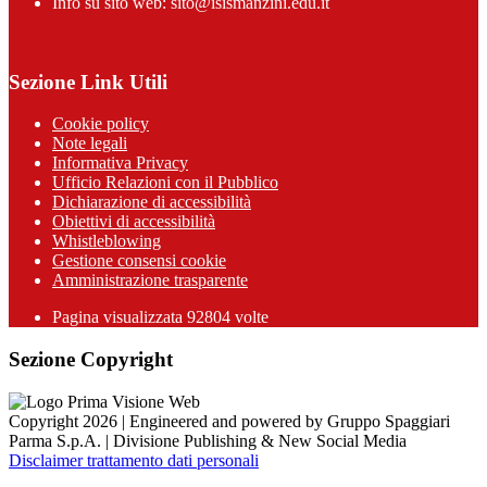
Info su sito web: sito@isismanzini.edu.it
Sezione Link Utili
Cookie policy
Note legali
Informativa Privacy
Ufficio Relazioni con il Pubblico
Dichiarazione di accessibilità
Obiettivi di accessibilità
Whistleblowing
Gestione consensi cookie
Amministrazione trasparente
Pagina visualizzata
92804
volte
Sezione Copyright
Copyright 2026 | Engineered and powered by Gruppo Spaggiari
Parma S.p.A. | Divisione Publishing & New Social Media
Disclaimer trattamento dati personali