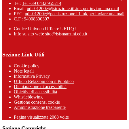
Tel:
Tel +39 0432 955214
Email:
udis01200e@istruzione.it
Link per inviare una mail
PEC:
udis01200e@pec.istruzione.it
Link per inviare una mail
C.F.: 94008390307
Codice Univoco Ufficio: UF11QJ
Info su sito web: sito@isismanzini.edu.it
Sezione Link Utili
Cookie policy
Note legali
Informativa Privacy
Ufficio Relazioni con il Pubblico
Dichiarazione di accessibilità
Obiettivi di accessibilità
Whistleblowing
Gestione consensi cookie
Amministrazione trasparente
Pagina visualizzata
2088
volte
Sezione Copyright