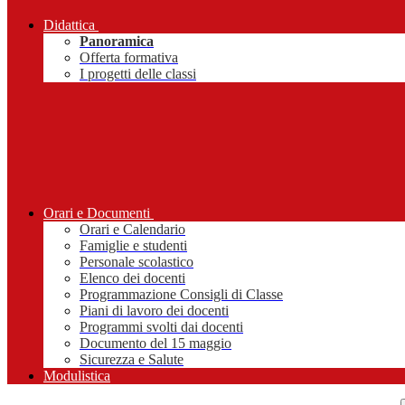
Didattica
Panoramica
Offerta formativa
I progetti delle classi
Orari e Documenti
Orari e Calendario
Famiglie e studenti
Personale scolastico
Elenco dei docenti
Programmazione Consigli di Classe
Piani di lavoro dei docenti
Programmi svolti dai docenti
Documento del 15 maggio
Sicurezza e Salute
Modulistica