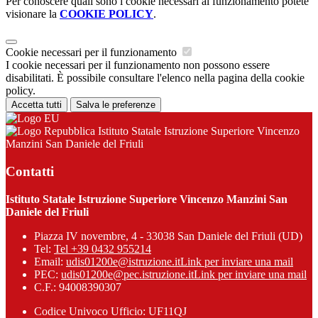
Per conoscere quali sono i cookie necessari al funzionamento potete
visionare la
COOKIE POLICY
.
Cookie necessari per il funzionamento
I cookie necessari per il funzionamento non possono essere
disabilitati. È possibile consultare l'elenco nella pagina della cookie
policy.
Accetta tutti
Salva le preferenze
Istituto Statale Istruzione Superiore Vincenzo
Manzini San Daniele del Friuli
Contatti
Istituto Statale Istruzione Superiore Vincenzo Manzini San
Daniele del Friuli
Piazza IV novembre, 4 - 33038 San Daniele del Friuli (UD)
Tel:
Tel +39 0432 955214
Email:
udis01200e@istruzione.it
Link per inviare una mail
PEC:
udis01200e@pec.istruzione.it
Link per inviare una mail
C.F.: 94008390307
Codice Univoco Ufficio: UF11QJ