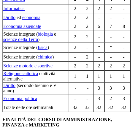
Informatica
2
2
2
2
-
Diritto
ed
economia
2
2
-
-
-
Economia aziendale
2
2
6
7
8
Scienze integrate (
biologia
e
2
2
-
-
-
scienze della Terra
)
-
-
Scienze integrate (
fisica
)
2
-
-
Scienze integrate (
chimica
)
-
2
-
-
-
Scienze motorie e sportive
2
2
2
2
2
Religione cattolica
o attività
1
1
1
1
1
alternative
Diritto
(secondo biennio e V
-
-
3
3
3
anno)
Economia politica
-
-
3
2
3
Totale delle ore settimanali
32
32
32
32
32
FINALITÀ DEL CORSO DI AMMINISTRAZIONE,
FINANZA e MARKETING