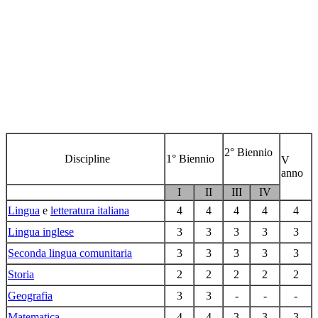
2° Biennio
Discipline
1° Biennio
V
anno
I
II
III
IV
Lingua
e
letteratura italiana
4
4
4
4
4
Lingua inglese
3
3
3
3
3
Seconda lingua comunitaria
3
3
3
3
3
Storia
2
2
2
2
2
Geografia
3
3
-
-
-
Matematica
4
4
3
3
3