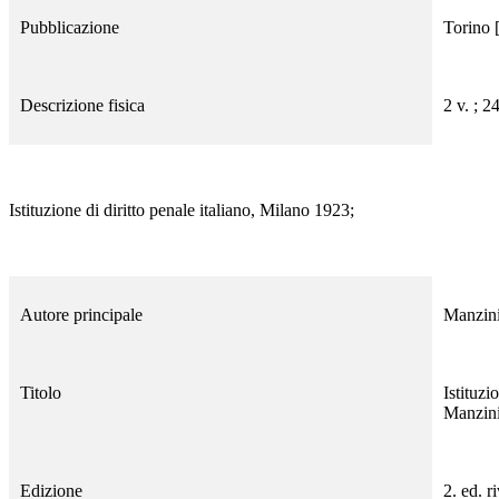
Pubblicazione
Torino [
Descrizione fisica
2 v. ; 2
Istituzione di diritto penale italiano, Milano 1923;
Autore principale
Manzin
Titolo
Istituzi
Manzin
Edizione
2. ed. r