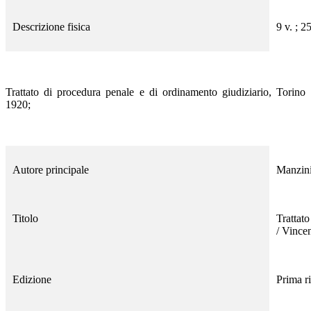
Descrizione fisica
9 v. ; 2
Trattato di procedura penale e di ordinamento giudiziario, Torino
1920;
Autore principale
Manzin
Titolo
Trattat
/ Vince
Edizione
Prima r