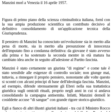
Manzini morì a Venezia il 16 aprile 1957.
Figura di primo piano della scienza criminalistica italiana, fornì con
la sua ampia produzione scientifica un contributo decisivo al
definitivo consolidamento di un'applicazione tecnica della
Giurisprudenza.
Il pensiero di Manzini ha conosciuto un'evoluzione sia in merito alla
pena di morte, sia in merito alla presunzione di innocenza
dell'imputato fino a condanna definitiva: da giovane è stato avverso
alla prima e ha sostenuto la seconda mentre in età matura ha
cambiato idea anche in seguito all'adesione al Partito fascista.
Manzini è stato certamente un giurista "di regime" e come tale è
stato sensibile alle esigenze di controllo sociale; non giunge mai,
tuttavia, a rinnegare il proprio pensiero, nonostante alle volte questo
si scontri con alcuni principi di base dell'ideologia fascista. Manzini,
ad esempio, difende strenuamente gli Ebrei nella sua trattatistica
giuridica sugli omicidi rituali, proprio negli anni in cui si andava
consolidando la campagna antisemita. Infatti, Manzini demolì le
cosiddette accuse “di sangue” con grande rigore storico-giuridico.
Egli a fianco di altri illustri giuristi italiani - tra cui il Ministro Rocco