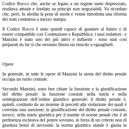
Codice Rocco che, anche se legato a un regime tanto disprezzato,
risultava attuale e fondato su principi non negoziabili. Va ricordato
che, però, fu abolita la pena di morte e venne introdotta una riforma
dei reati commessi a mezzo stampa.
Il Codice Rocco è stato quindi capace di guadare al futuro e di
essere compatibile con Costituzione e Repubblica: i suoi redattori - e
Manzini è stato uno dei più attivi e influenti - sono stati così
preparati da far sì che nessuno finora sia riuscito a eguagliarli.
Opere
In generale, in tutte le opere di Manzini la storia del diritto penale
occupa un ruolo centrale.
Secondo Manzini, sono ben chiare la funzione e la giustificazione
del diritto penale: la funzione consiste nella tutela e nella
reintegrazione dell’ordine giuridico generale: il diritto penale è,
quindi, costituito da un insieme di precetti alla violazione dei quali è
correlata una sanzione; la giustificazione del diritto penale consiste,
invece, nella tutela giuridica per il tramite di norme penali che è di
pertinenza esclusiva del potere sovrano, in forza di un criterio non di
giustizia bensì di necessità: la norma giuridica statale è giusta in