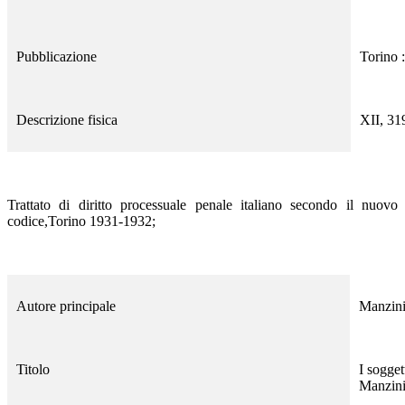
Pubblicazione
Torino 
Descrizione fisica
XII, 319
Trattato di diritto processuale penale italiano secondo il nuovo
codice,Torino 1931-1932;
Autore principale
Manzini
Titolo
I sogget
Manzin