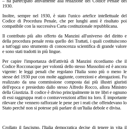
– ha partecipato attivamente alla redazione del Codice Penale del
1930.
Inoltre, sempre nel 1930, è stato l'unico artefice intellettuale del
Codice di Procedura Penale, che per lunghi anni è risultato poi
compatibile con la successiva Carta costituzionale repubblicana.
Il contributo più alto offerto da Manzini all'universo del diritto e
della procedura penale resta quello dei Trattati, i quali costituiscono
a tutt'oggi uno strumento di conoscenza scientifica di grande valore
e sono stati tradotti in più lingue.
Per capire l'importanza dell'attività di Manzini ricordiamo che il
Codice Rocconacque per volontà dello stesso Mussolini ed è ancora
vigente: le leggi penali che regolano l'Italia sono più o meno le
stesse del 1930 pur con molte aggiunte, correzioni e abrogazioni. Fu
realizzato da una commissione composta dai più illustri giuristi
dell'epoca e presieduto dallo stesso Alfredo Rocco, allora Ministro
della Giustizia. Il codice è diviso principalmente in tre libri e ognuno
di essi raggruppa reati o contravvenzioni affini tra loro. È importante
rilevare che vennero rafforzate le pene per i reati che offendevano lo
Stato perché non si potesse più parlare di un'Italia debole e divisa.
Crollato il fascismo, l'Italia democratica decise di tenere in vita il