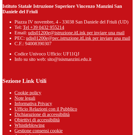
Istituto Statale Istruzione Superiore Vincenzo Manzini San
Daniele del Friuli
Piazza IV novembre, 4 - 33038 San Daniele del Friuli (UD)
Tel:
Tel +39 0432 955214
Email:
udis01200e@istruzione.it
Link per inviare una mail
PEC:
udis01200e@pec.istruzione.it
Link per inviare una mail
C.F.: 94008390307
Codice Univoco Ufficio: UF11QJ
Info su sito web: sito@isismanzini.edu.it
Sezione Link Utili
Cookie policy
Note legali
Informativa Privacy
Ufficio Relazioni con il Pubblico
Dichiarazione di accessibilità
Obiettivi di accessibilità
Whistleblowing
Gestione consensi cookie