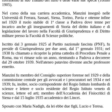
riferimento al suo Trattato del furto e delle varie sue specie (Torino
1905).
Nel corso della sua carriera accademica, Manzini insegnò nelle
Università di Ferrara, Sassari, Siena, Torino, Pavia e ottenne infine
nel 1920 il ruolo stabile di 1ª classe a Padova dove tenne per
incarico anche gli insegnamenti di Storia del diritto italiano e di
legislazione del lavoro nella Facoltà di Giurisprudenza e di Diritto
militare presso la Facoltà di Scienze politiche.
Iscritto dal 3 gennaio 1925 al Partito nazionale fascista (PNF), fu
preside di Giurisprudenza per due anni, dal 1° gennaio 1931; nel
1938 fu chiamato a ricoprire la prima cattedra di Procedura Penale a
Roma, ma vi rimase solo un anno, rientrando a Padova a decorrere
dal 29 ottobre 1939. Nell'ateneo patavino divenne anche professore
emerito.
Manzini fu membro del Consiglio superiore forense nel 1929 e della
commissione centrale per gli avvocati e i procuratori nel 1934 e nel
1939; fu, inoltre, socio corrispondente del Regio Istituto lombardo di
scienze e lettere e socio residente del Regio Istituto veneto di
scienze, lettere ed arti; membro dell'Accademia dei Fisiocritici di
Siena e dal 15 luglio 1935 accademico dei Lincei.
Sposato con Maria Nadigh, da lei ebbe due figli, Lucio e Teresa.