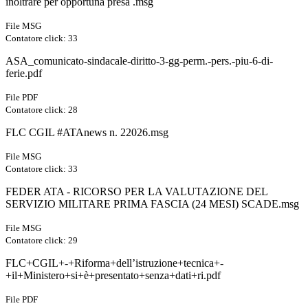
inoltrare per opportuna presa .msg
File MSG
Contatore click: 33
ASA_comunicato-sindacale-diritto-3-gg-perm.-pers.-piu-6-di-
ferie.pdf
File PDF
Contatore click: 28
FLC CGIL #ATAnews n. 22026.msg
File MSG
Contatore click: 33
FEDER ATA - RICORSO PER LA VALUTAZIONE DEL
SERVIZIO MILITARE PRIMA FASCIA (24 MESI) SCADE.msg
File MSG
Contatore click: 29
FLC+CGIL+-+Riforma+dell’istruzione+tecnica+-
+il+Ministero+si+è+presentato+senza+dati+ri.pdf
File PDF