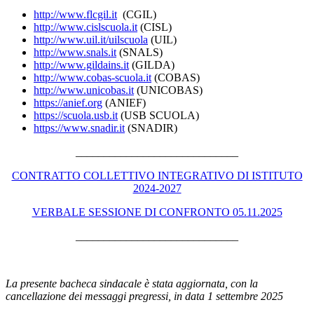
http://www.flcgil.it
(CGIL)
http://www.cislscuola.it
(CISL)
http://www.uil.it/uilscuola
(UIL)
http://www.snals.it
(SNALS)
http://www.gildains.it
(GILDA)
http://www.cobas-scuola.it
(COBAS)
http://www.unicobas.it
(UNICOBAS)
https://anief.org
(ANIEF)
https://scuola.usb.it
(USB SCUOLA)
https://www.snadir.it
(SNADIR)
_____________________________
CONTRATTO COLLETTIVO INTEGRATIVO DI ISTITUTO
2024-2027
VERBALE SESSIONE DI CONFRONTO 05.11.2025
_____________________________
La presente bacheca sindacale è stata aggiornata, con la
cancellazione dei messaggi pregressi, in data 1 settembre 2025