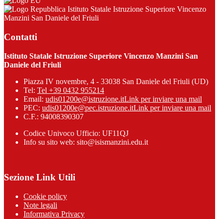
Istituto Statale Istruzione Superiore Vincenzo
Manzini San Daniele del Friuli
Contatti
Istituto Statale Istruzione Superiore Vincenzo Manzini San
Daniele del Friuli
Piazza IV novembre, 4 - 33038 San Daniele del Friuli (UD)
Tel:
Tel +39 0432 955214
Email:
udis01200e@istruzione.it
Link per inviare una mail
PEC:
udis01200e@pec.istruzione.it
Link per inviare una mail
C.F.: 94008390307
Codice Univoco Ufficio: UF11QJ
Info su sito web: sito@isismanzini.edu.it
Sezione Link Utili
Cookie policy
Note legali
Informativa Privacy