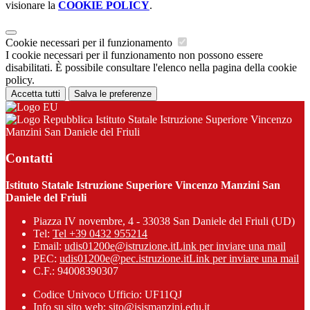
visionare la
COOKIE POLICY
.
Cookie necessari per il funzionamento
I cookie necessari per il funzionamento non possono essere
disabilitati. È possibile consultare l'elenco nella pagina della cookie
policy.
Accetta tutti
Salva le preferenze
Istituto Statale Istruzione Superiore Vincenzo
Manzini San Daniele del Friuli
Contatti
Istituto Statale Istruzione Superiore Vincenzo Manzini San
Daniele del Friuli
Piazza IV novembre, 4 - 33038 San Daniele del Friuli (UD)
Tel:
Tel +39 0432 955214
Email:
udis01200e@istruzione.it
Link per inviare una mail
PEC:
udis01200e@pec.istruzione.it
Link per inviare una mail
C.F.: 94008390307
Codice Univoco Ufficio: UF11QJ
Info su sito web: sito@isismanzini.edu.it