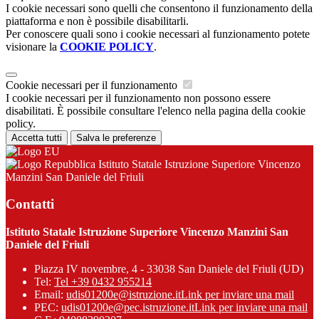
I cookie necessari sono quelli che consentono il funzionamento della
piattaforma e non è possibile disabilitarli.
Per conoscere quali sono i cookie necessari al funzionamento potete
visionare la
COOKIE POLICY
.
Cookie necessari per il funzionamento
I cookie necessari per il funzionamento non possono essere
disabilitati. È possibile consultare l'elenco nella pagina della cookie
policy.
Accetta tutti
Salva le preferenze
Istituto Statale Istruzione Superiore Vincenzo
Manzini San Daniele del Friuli
Contatti
Istituto Statale Istruzione Superiore Vincenzo Manzini San
Daniele del Friuli
Piazza IV novembre, 4 - 33038 San Daniele del Friuli (UD)
Tel:
Tel +39 0432 955214
Email:
udis01200e@istruzione.it
Link per inviare una mail
PEC:
udis01200e@pec.istruzione.it
Link per inviare una mail