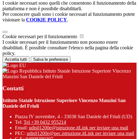
I cookie necessari sono quelli che consentono il funzionamento della
piattaforma e non è possibile disabilitarli.
Per conoscere quali sono i cookie necessari al funzionamento potete
visionare la
COOKIE POLICY
.
Cookie necessari per il funzionamento
I cookie necessari per il funzionamento non possono essere
disabilitati. È possibile consultare l'elenco nella pagina della cookie
policy.
Accetta tutti
Salva le preferenze
Istituto Statale Istruzione Superiore Vincenzo
Manzini San Daniele del Friuli
Contatti
Istituto Statale Istruzione Superiore Vincenzo Manzini San
Daniele del Friuli
Piazza IV novembre, 4 - 33038 San Daniele del Friuli (UD)
Tel:
Tel +39 0432 955214
Email:
udis01200e@istruzione.it
Link per inviare una mail
PEC:
udis01200e@pec.istruzione.it
Link per inviare una mail
C.F.: 94008390307