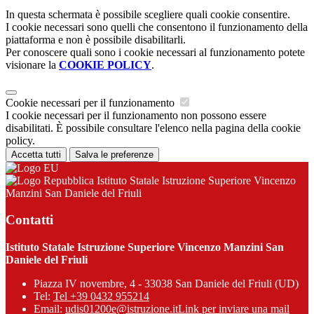
In questa schermata è possibile scegliere quali cookie consentire.
I cookie necessari sono quelli che consentono il funzionamento della
piattaforma e non è possibile disabilitarli.
Per conoscere quali sono i cookie necessari al funzionamento potete
visionare la
COOKIE POLICY
.
Cookie necessari per il funzionamento
I cookie necessari per il funzionamento non possono essere
disabilitati. È possibile consultare l'elenco nella pagina della cookie
policy.
Accetta tutti
Salva le preferenze
Istituto Statale Istruzione Superiore Vincenzo
Manzini San Daniele del Friuli
Contatti
Istituto Statale Istruzione Superiore Vincenzo Manzini San
Daniele del Friuli
Piazza IV novembre, 4 - 33038 San Daniele del Friuli (UD)
Tel:
Tel +39 0432 955214
Email:
udis01200e@istruzione.it
Link per inviare una mail