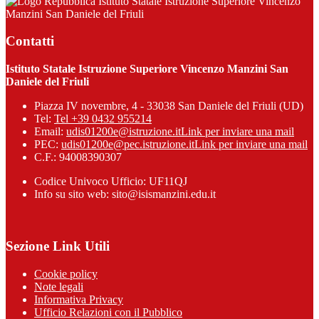
Istituto Statale Istruzione Superiore Vincenzo
Manzini San Daniele del Friuli
Contatti
Istituto Statale Istruzione Superiore Vincenzo Manzini San
Daniele del Friuli
Piazza IV novembre, 4 - 33038 San Daniele del Friuli (UD)
Tel:
Tel +39 0432 955214
Email:
udis01200e@istruzione.it
Link per inviare una mail
PEC:
udis01200e@pec.istruzione.it
Link per inviare una mail
C.F.: 94008390307
Codice Univoco Ufficio: UF11QJ
Info su sito web: sito@isismanzini.edu.it
Sezione Link Utili
Cookie policy
Note legali
Informativa Privacy
Ufficio Relazioni con il Pubblico