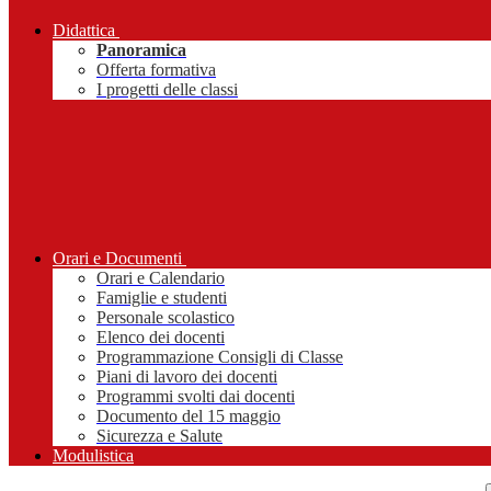
Didattica
Panoramica
Offerta formativa
I progetti delle classi
Orari e Documenti
Orari e Calendario
Famiglie e studenti
Personale scolastico
Elenco dei docenti
Programmazione Consigli di Classe
Piani di lavoro dei docenti
Programmi svolti dai docenti
Documento del 15 maggio
Sicurezza e Salute
Modulistica