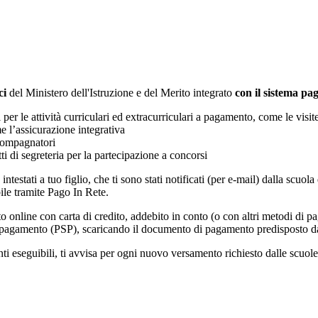
ci
del Ministero dell'Istruzione e del Merito integrato
con il sistema p
i per le attività curriculari ed extracurriculari a pagamento, come le visit
e l’assicurazione integrativa
ccompagnatori
tti di segreteria per la partecipazione a concorsi
intestati a tuo figlio, che ti sono stati notificati (per e-mail) dalla scuo
ile tramite Pago In Rete.
online con carta di credito, addebito in conto (o con altri metodi di p
vizi di pagamento (PSP), scaricando il documento di pagamento predisposto
eseguibili, ti avvisa per ogni nuovo versamento richiesto dalle scuole, ti 