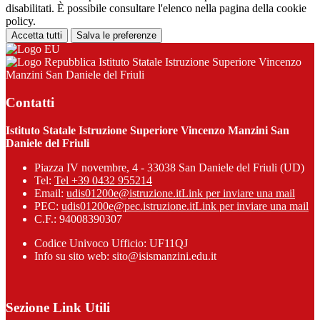
disabilitati. È possibile consultare l'elenco nella pagina della cookie
policy.
Accetta tutti
Salva le preferenze
Istituto Statale Istruzione Superiore Vincenzo
Manzini San Daniele del Friuli
Contatti
Istituto Statale Istruzione Superiore Vincenzo Manzini San
Daniele del Friuli
Piazza IV novembre, 4 - 33038 San Daniele del Friuli (UD)
Tel:
Tel +39 0432 955214
Email:
udis01200e@istruzione.it
Link per inviare una mail
PEC:
udis01200e@pec.istruzione.it
Link per inviare una mail
C.F.: 94008390307
Codice Univoco Ufficio: UF11QJ
Info su sito web: sito@isismanzini.edu.it
Sezione Link Utili