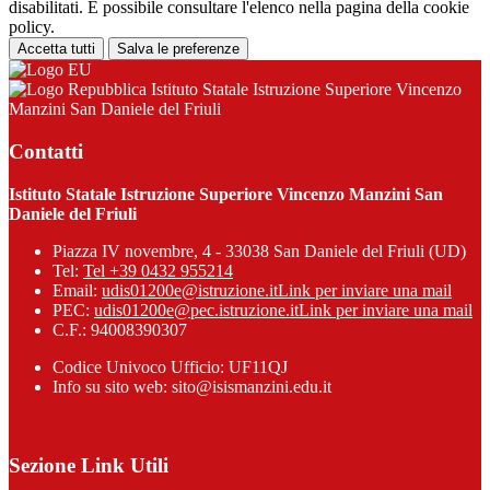
disabilitati. È possibile consultare l'elenco nella pagina della cookie
policy.
Accetta tutti
Salva le preferenze
Istituto Statale Istruzione Superiore Vincenzo
Manzini San Daniele del Friuli
Contatti
Istituto Statale Istruzione Superiore Vincenzo Manzini San
Daniele del Friuli
Piazza IV novembre, 4 - 33038 San Daniele del Friuli (UD)
Tel:
Tel +39 0432 955214
Email:
udis01200e@istruzione.it
Link per inviare una mail
PEC:
udis01200e@pec.istruzione.it
Link per inviare una mail
C.F.: 94008390307
Codice Univoco Ufficio: UF11QJ
Info su sito web: sito@isismanzini.edu.it
Sezione Link Utili