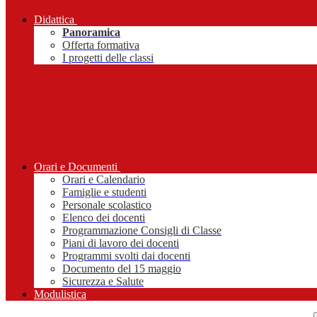
Didattica
Panoramica
Offerta formativa
I progetti delle classi
Orari e Documenti
Orari e Calendario
Famiglie e studenti
Personale scolastico
Elenco dei docenti
Programmazione Consigli di Classe
Piani di lavoro dei docenti
Programmi svolti dai docenti
Documento del 15 maggio
Sicurezza e Salute
Modulistica