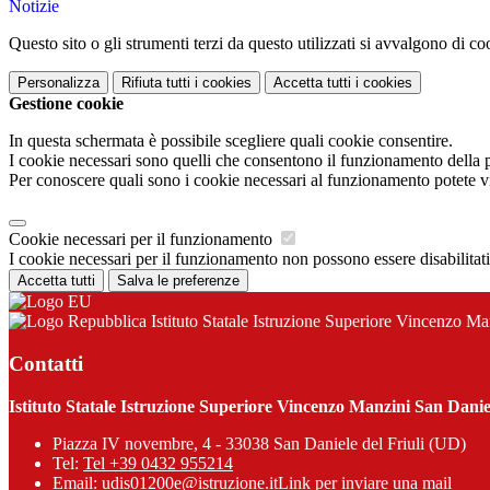
Notizie
Questo sito o gli strumenti terzi da questo utilizzati si avvalgono di coo
Personalizza
Rifiuta tutti
i cookies
Accetta tutti
i cookies
Gestione cookie
In questa schermata è possibile scegliere quali cookie consentire.
I cookie necessari sono quelli che consentono il funzionamento della pi
Per conoscere quali sono i cookie necessari al funzionamento potete v
Cookie necessari per il funzionamento
I cookie necessari per il funzionamento non possono essere disabilitati.
Accetta tutti
Salva le preferenze
Istituto Statale Istruzione Superiore Vincenzo Ma
Contatti
Istituto Statale Istruzione Superiore Vincenzo Manzini San Daniel
Piazza IV novembre, 4 - 33038 San Daniele del Friuli (UD)
Tel:
Tel +39 0432 955214
Email:
udis01200e@istruzione.it
Link per inviare una mail