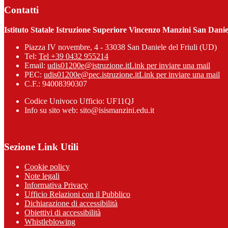
Contatti
Istituto Statale Istruzione Superiore Vincenzo Manzini San Daniel
Piazza IV novembre, 4 - 33038 San Daniele del Friuli (UD)
Tel:
Tel +39 0432 955214
Email:
udis01200e@istruzione.it
Link per inviare una mail
PEC:
udis01200e@pec.istruzione.it
Link per inviare una mail
C.F.: 94008390307
Codice Univoco Ufficio: UF11QJ
Info su sito web: sito@isismanzini.edu.it
Sezione Link Utili
Cookie policy
Note legali
Informativa Privacy
Ufficio Relazioni con il Pubblico
Dichiarazione di accessibilità
Obiettivi di accessibilità
Whistleblowing