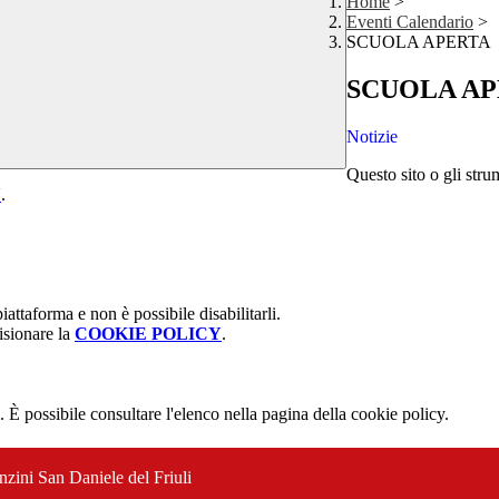
Home
>
Eventi Calendario
>
SCUOLA APERTA
SCUOLA A
Notizie
Questo sito o gli stru
Y
.
attaforma e non è possibile disabilitarli.
isionare la
COOKIE POLICY
.
 È possibile consultare l'elenco nella pagina della cookie policy.
nzini San Daniele del Friuli