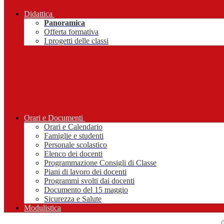
Didattica
Panoramica
Offerta formativa
I progetti delle classi
Orari e Documenti
Orari e Calendario
Famiglie e studenti
Personale scolastico
Elenco dei docenti
Programmazione Consigli di Classe
Piani di lavoro dei docenti
Programmi svolti dai docenti
Documento del 15 maggio
Sicurezza e Salute
Modulistica