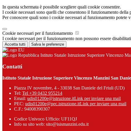
In questa schermata è possibile scegliere quali cookie consentire.
I cookie necessari sono quelli che consentono il funzionamento della pi
Per conoscere quali sono i cookie necessari al funzionamento potete v
Cookie necessari per il funzionamento
I cookie necessari per il funzionamento non possono essere disabilitati.
Accetta tutti
Salva le preferenze
Istituto Statale Istruzione Superiore Vincenzo Ma
Contatti
Istituto Statale Istruzione Superiore Vincenzo Manzini San Daniel
Piazza IV novembre, 4 - 33038 San Daniele del Friuli (UD)
Tel:
Tel +39 0432 955214
Email:
udis01200e@istruzione.it
Link per inviare una mail
PEC:
udis01200e@pec.istruzione.it
Link per inviare una mail
C.F.: 94008390307
Codice Univoco Ufficio: UF11QJ
Info su sito web: sito@isismanzini.edu.it