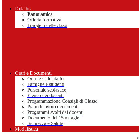
Didattica
Panoramica
Offerta formativa
I progetti delle classi
Orari e Documenti
Orari e Calendario
Famiglie e studenti
Personale scolastico
Elenco dei docenti
Programmazione Consigli di Classe
Piani di lavoro dei docenti
Programmi svolti dai docenti
Documento del 15 maggio
Sicurezza e Salute
Modulistica