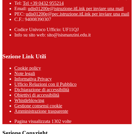
Tel:
Tel +39 0432 955214
Email:
udis01200e@istruzione.it
Link per inviare una mail
PEC:
udis01200e@pec.istruzione.it
Link per inviare una mail
C.F.: 94008390307
Codice Univoco Ufficio: UF11QJ
Info su sito web: sito@isismanzini.edu.it
Sezione Link Utili
Cookie policy
Note legali
Informativa Privacy
Ufficio Relazioni con il Pubblico
Dichiarazione di accessibilità
Obiettivi di accessibilità
Whistleblowing
Gestione consensi cookie
Amministrazione trasparente
Pagina visualizzata
1302
volte
Sezione Copyright