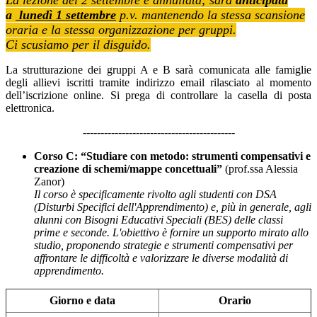
La lezione del 2 settembre è annullata; sarà
anticipata
a
lunedì 1 settembre
p.v. mantenendo la stessa scansione
oraria e la stessa organizzazione per gruppi.
Ci scusiamo per il disguido.
La strutturazione dei gruppi A e B sarà comunicata alle famiglie
degli allievi iscritti tramite indirizzo email rilasciato al momento
dell’iscrizione online. Si prega di controllare la casella di posta
elettronica.
-------------------------------------------
Corso C: “Studiare con metodo: strumenti compensativi e
creazione di schemi/mappe concettuali”
(prof.ssa Alessia
Zanor)
Il corso è specificamente rivolto agli
studenti con DSA
(Disturbi Specifici dell'Apprendimento) e, più in generale, agli
alunni con Bisogni Educativi Speciali (BES) delle classi
prime e seconde. L'obiettivo è fornire un supporto mirato allo
studio, proponendo strategie e strumenti compensativi per
affrontare le difficoltà e valorizzare le diverse modalità di
apprendimento.
Giorno e data
Orario