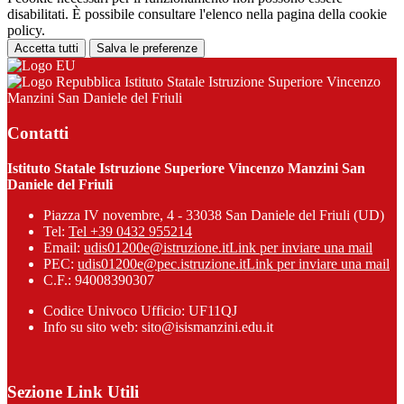
disabilitati. È possibile consultare l'elenco nella pagina della cookie
policy.
Accetta tutti
Salva le preferenze
Istituto Statale Istruzione Superiore Vincenzo
Manzini San Daniele del Friuli
Contatti
Istituto Statale Istruzione Superiore Vincenzo Manzini San
Daniele del Friuli
Piazza IV novembre, 4 - 33038 San Daniele del Friuli (UD)
Tel:
Tel +39 0432 955214
Email:
udis01200e@istruzione.it
Link per inviare una mail
PEC:
udis01200e@pec.istruzione.it
Link per inviare una mail
C.F.: 94008390307
Codice Univoco Ufficio: UF11QJ
Info su sito web: sito@isismanzini.edu.it
Sezione Link Utili