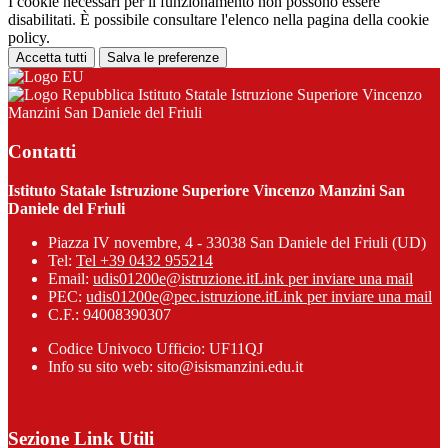
I cookie necessari per il funzionamento non possono essere
disabilitati. È possibile consultare l'elenco nella pagina della cookie
policy.
Accetta tutti
Salva le preferenze
Istituto Statale Istruzione Superiore Vincenzo
Manzini San Daniele del Friuli
Contatti
Istituto Statale Istruzione Superiore Vincenzo Manzini San
Daniele del Friuli
Piazza IV novembre, 4 - 33038 San Daniele del Friuli (UD)
Tel:
Tel +39 0432 955214
Email:
udis01200e@istruzione.it
Link per inviare una mail
PEC:
udis01200e@pec.istruzione.it
Link per inviare una mail
C.F.: 94008390307
Codice Univoco Ufficio: UF11QJ
Info su sito web: sito@isismanzini.edu.it
Sezione Link Utili