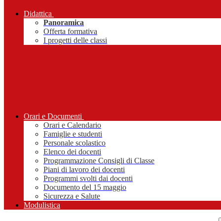
Didattica
Panoramica
Offerta formativa
I progetti delle classi
Orari e Documenti
Orari e Calendario
Famiglie e studenti
Personale scolastico
Elenco dei docenti
Programmazione Consigli di Classe
Piani di lavoro dei docenti
Programmi svolti dai docenti
Documento del 15 maggio
Sicurezza e Salute
Modulistica