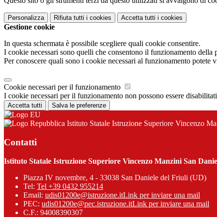
Questo sito o gli strumenti terzi da questo utilizzati si avvalgono di coo
Personalizza
Rifiuta tutti
i cookies
Accetta tutti
i cookies
Gestione cookie
In questa schermata è possibile scegliere quali cookie consentire.
I cookie necessari sono quelli che consentono il funzionamento della pi
Per conoscere quali sono i cookie necessari al funzionamento potete v
Cookie necessari per il funzionamento
I cookie necessari per il funzionamento non possono essere disabilitati.
Accetta tutti
Salva le preferenze
Istituto Statale Istruzione Superiore Vincenzo Ma
Contatti
Istituto Statale Istruzione Superiore Vincenzo Manzini San Daniel
Piazza IV novembre, 4 - 33038 San Daniele del Friuli (UD)
Tel:
Tel +39 0432 955214
Email:
udis01200e@istruzione.it
Link per inviare una mail
PEC:
udis01200e@pec.istruzione.it
Link per inviare una mail
C.F.: 94008390307