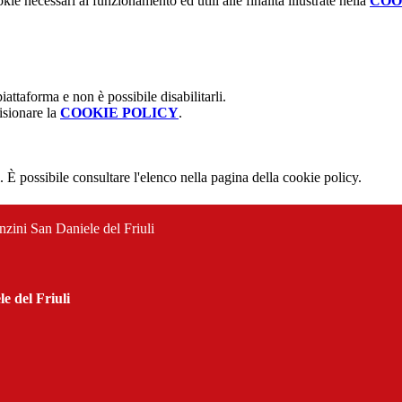
kie necessari al funzionamento ed utili alle finalità illustrate nella
COO
attaforma e non è possibile disabilitarli.
isionare la
COOKIE POLICY
.
 È possibile consultare l'elenco nella pagina della cookie policy.
nzini San Daniele del Friuli
e del Friuli