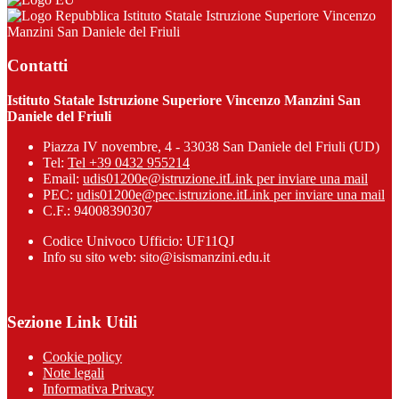
Istituto Statale Istruzione Superiore Vincenzo
Manzini San Daniele del Friuli
Contatti
Istituto Statale Istruzione Superiore Vincenzo Manzini San
Daniele del Friuli
Piazza IV novembre, 4 - 33038 San Daniele del Friuli (UD)
Tel:
Tel +39 0432 955214
Email:
udis01200e@istruzione.it
Link per inviare una mail
PEC:
udis01200e@pec.istruzione.it
Link per inviare una mail
C.F.: 94008390307
Codice Univoco Ufficio: UF11QJ
Info su sito web: sito@isismanzini.edu.it
Sezione Link Utili
Cookie policy
Note legali
Informativa Privacy