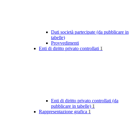
Dati società partecipate (da pubblicare in
tabelle)
Provvedimenti
Enti di diritto privato controllati
1
Enti di diritto privato controllati (da
pubblicare in tabelle)
1
Rappresentazione grafica
1