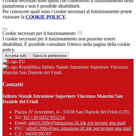
I cookie necessari sono quelli che consentono il funzionamento della
piattaforma e non è possibile disabilitarli.
Per conoscere quali sono i cookie necessari al funzionamento potete
visionare la
COOKIE POLICY
.
Cookie necessari per il funzionamento
I cookie necessari per il funzionamento non possono essere
disabilitati. È possibile consultare l'elenco nella pagina della cookie
policy.
Accetta tutti
Salva le preferenze
Istituto Statale Istruzione Superiore Vincenzo
Manzini San Daniele del Friuli
Contatti
Istituto Statale Istruzione Superiore Vincenzo Manzini San
Daniele del Friuli
Piazza IV novembre, 4 - 33038 San Daniele del Friuli (UD)
Tel:
Tel +39 0432 955214
Email:
udis01200e@istruzione.it
Link per inviare una mail
PEC:
udis01200e@pec.istruzione.it
Link per inviare una mail
C.F.: 94008390307